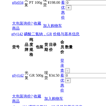
光
现
gfjz034
PT
100g
¥198.00
看
复
货
优
+
惠
价
大包装询价?
收藏
加入购物车
商品
gfyj142
磷酸二氢钠，GR
价格与基本信息
纯
会
品
度
货
目录
货号
包装
员
数量
牌
规
期
价
价
格
登
录
查
-
光
现
gfyj142
GR
500g
¥34.50
看
复
货
优
+
惠
价
大包装询价?
收藏
加入购物车
商品