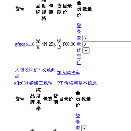
纯
会
品
度
包
货
目录
货号
员
数量
牌
规
装
期
价
价
格
登
录
查
-
光
现
gfgcgp118
4N
25g
¥60.00
看
复
货
优
+
惠
价
大包装询价?
收藏商
加入购物车
品
gfjz034
磷酸二氢钠，PT
价格与基本信息
纯
会
品
度
货
货号
包装
目录价
员
数量
牌
规
期
价
格
登
录
查
-