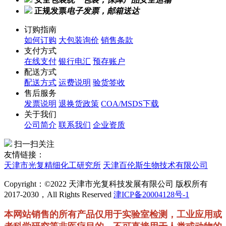
安全包装
统一包装，保障产品安全运输
正规发票
电子发票，邮箱送达
订购指南
如何订购
大包装询价
销售条款
支付方式
在线支付
银行电汇
预存账户
配送方式
配送方式
运费说明
验货签收
售后服务
发票说明
退换货政策
COA/MSDS下载
关于我们
公司简介
联系我们
企业资质
扫一扫关注
友情链接：
天津市光复精细化工研究所
天津百伦斯生物技术有限公司
Copyright：©2022 天津市光复科技发展有限公司 版权所有
2017-2030，All Rights Reserved
津ICP备20004128号-1
本网站销售的所有产品仅用于实验室检测，工业应用或