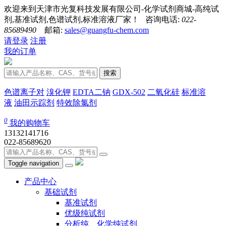
欢迎来到天津市光复科技发展有限公司-化学试剂商城-高纯试
剂,基准试剂,色谱试剂,标准溶液厂家！ 咨询电话:
022-
85689490
邮箱:
sales@guangfu-chem.com
请登录
注册
我的订单
搜索
色谱离子对
溴化钾
EDTA二钠
GDX-502
二氧化硅
标准溶
液
油田示踪剂
特效除氯剂
0
我的购物车
13132141716
022-85689620
Toggle navigation
产品中心
基础试剂
基准试剂
优级纯试剂
分析纯、化学纯试剂