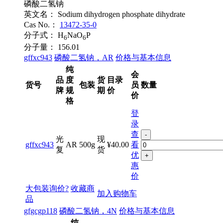
磷酸二氢钠
英文名：
Sodium dihydrogen phosphate dihydrate
Cas No.：
13472-35-0
分子式：
H
NaO
P
6
6
分子量：
156.01
gffxc943
磷酸二氢钠，AR
价格与基本信息
纯
会
品
度
货
目录
货号
包装
员
数量
牌
规
期
价
价
格
登
录
查
-
光
现
gffxc943
AR
500g
¥40.00
看
复
货
优
+
惠
价
大包装询价?
收藏商
加入购物车
品
gfgcgp118
磷酸二氢钠，4N
价格与基本信息