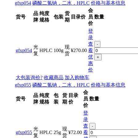
gfxp054
磷酸二氢钠，二水，HPLC
价格与基本信息
会
品
纯度
货
货号
包装
目录价
员
数量
牌
规格
期
价
登
录
查
-
光
现
gfxp054
HPLC
100g
¥270.00
看
复
货
优
+
惠
价
大包装询价?
收藏商品
加入购物车
gfxp055
磷酸二氢钠，二水，HPLC
价格与基本信息
会
品
纯度
包
货
目录
货号
员
数量
牌
规格
装
期
价
价
登
录
查
-
光
现
gfxp055
HPLC
25g
¥72.00
看
复
货