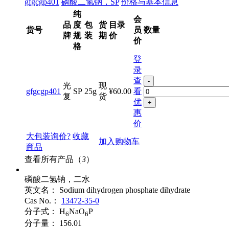
gfgcgp401
磷酸二氢钠，SP
价格与基本信息
纯
会
品
度
包
货
目录
货号
员
数量
牌
规
装
期
价
价
格
登
录
查
-
光
现
gfgcgp401
SP
25g
¥60.00
看
复
货
优
+
惠
价
大包装询价?
收藏
加入购物车
商品
查看所有产品（
3
）
磷酸二氢钠，二水
英文名：
Sodium dihydrogen phosphate dihydrate
Cas No.：
13472-35-0
分子式：
H
NaO
P
6
6
分子量：
156.01