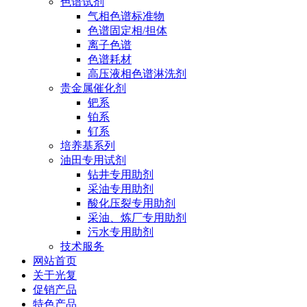
色谱试剂
气相色谱标准物
色谱固定相/担体
离子色谱
色谱耗材
高压液相色谱淋洗剂
贵金属催化剂
钯系
铂系
钌系
培养基系列
油田专用试剂
钻井专用助剂
采油专用助剂
酸化压裂专用助剂
采油、炼厂专用助剂
污水专用助剂
技术服务
网站首页
关于光复
促销产品
特色产品