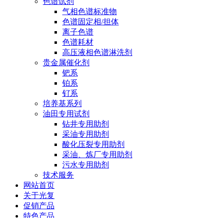
色谱试剂
气相色谱标准物
色谱固定相/担体
离子色谱
色谱耗材
高压液相色谱淋洗剂
贵金属催化剂
钯系
铂系
钌系
培养基系列
油田专用试剂
钻井专用助剂
采油专用助剂
酸化压裂专用助剂
采油、炼厂专用助剂
污水专用助剂
技术服务
网站首页
关于光复
促销产品
特色产品