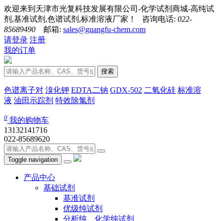
欢迎来到天津市光复科技发展有限公司-化学试剂商城-高纯试
剂,基准试剂,色谱试剂,标准溶液厂家！ 咨询电话:
022-
85689490
邮箱:
sales@guangfu-chem.com
请登录
注册
我的订单
搜索
色谱离子对
溴化钾
EDTA二钠
GDX-502
二氧化硅
标准溶
液
油田示踪剂
特效除氯剂
0
我的购物车
13132141716
022-85689620
Toggle navigation
产品中心
基础试剂
基准试剂
优级纯试剂
分析纯、化学纯试剂