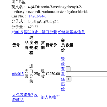
固兰B盐
英文名：
4-(4-Diazonio-3-methoxyphenyl)-2-
methoxybenzenediazonium;zinc;tetrahydrochloride
Cas No.：
14263-94-6
分子式：
C
H
Cl
N
O
Zn
14
16
4
4
2
分子量：
479.52
gfsr015
固兰B盐，进口分装
价格与基本信息
纯
会
品
度
包
货
货号
目录价
员
数量
牌
规
装
期
价
格
登
录
进
查
-
光
口
现
gfsr015
25g
¥2250.00
看
复
分
货
优
+
装
惠
价
大包装询价?
收
加入购物车
藏商品