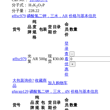
分子式：
H
K
O
P
7
2
7
分子量：
228.22
gffxc979
磷酸氢二钾，三水，AR
价格与基本信息
纯
会
品
度
货
目录
货号
包装
员
数量
牌
规
期
价
价
格
登
录
查
-
光
现
gffxc979
AR
500g
¥30.00
看
复
货
优
+
惠
价
大包装询价?
收藏商
加入购物车
品
gfgcgp129
磷酸氢二钾，三水，4N
价格与基本信息
纯
会
品
度
包
货
目录
货号
员
数量
牌
规
装
期
价