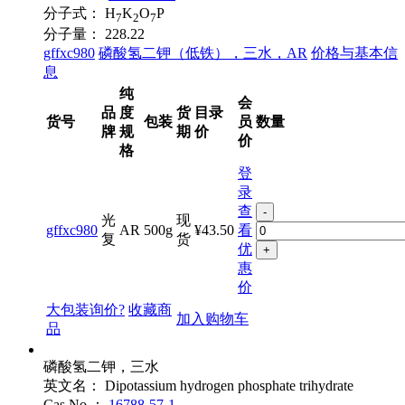
分子式：
H
K
O
P
7
2
7
分子量：
228.22
gffxc980
磷酸氢二钾（低铁），三水，AR
价格与基本信
息
纯
会
品
度
货
目录
货号
包装
员
数量
牌
规
期
价
价
格
登
录
查
-
光
现
gffxc980
AR
500g
¥43.50
看
复
货
优
+
惠
价
大包装询价?
收藏商
加入购物车
品
磷酸氢二钾，三水
英文名：
Dipotassium hydrogen phosphate trihydrate
Cas No.：
16788-57-1