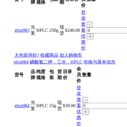
牌
规格
期
价
登
录
查
-
光
现
gfxp083
HPLC
250g
¥240.00
看
复
货
优
+
惠
价
大包装询价?
收藏商品
加入购物车
gfxp084
磷酸氢二钾，三水，HPLC
价格与基本信息
会
品
纯度
包
货
目录
货号
员
数量
牌
规格
装
期
价
价
登
录
查
-
光
现
gfxp084
HPLC
25g
¥39.00
看
复
货
优
+
惠
价