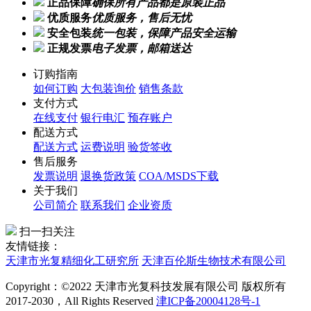
正品保障
确保所有产品都是原装正品
优质服务
优质服务，售后无忧
安全包装
统一包装，保障产品安全运输
正规发票
电子发票，邮箱送达
订购指南
如何订购
大包装询价
销售条款
支付方式
在线支付
银行电汇
预存账户
配送方式
配送方式
运费说明
验货签收
售后服务
发票说明
退换货政策
COA/MSDS下载
关于我们
公司简介
联系我们
企业资质
扫一扫关注
友情链接：
天津市光复精细化工研究所
天津百伦斯生物技术有限公司
Copyright：©2022 天津市光复科技发展有限公司 版权所有
2017-2030，All Rights Reserved
津ICP备20004128号-1