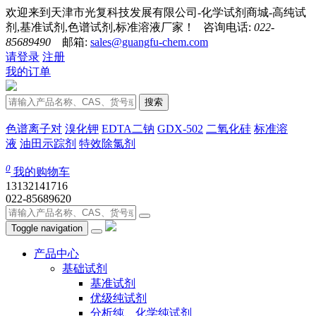
欢迎来到天津市光复科技发展有限公司-化学试剂商城-高纯试
剂,基准试剂,色谱试剂,标准溶液厂家！ 咨询电话:
022-
85689490
邮箱:
sales@guangfu-chem.com
请登录
注册
我的订单
搜索
色谱离子对
溴化钾
EDTA二钠
GDX-502
二氧化硅
标准溶
液
油田示踪剂
特效除氯剂
0
我的购物车
13132141716
022-85689620
Toggle navigation
产品中心
基础试剂
基准试剂
优级纯试剂
分析纯、化学纯试剂