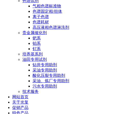
色谱试剂
气相色谱标准物
色谱固定相/担体
离子色谱
色谱耗材
高压液相色谱淋洗剂
贵金属催化剂
钯系
铂系
钌系
培养基系列
油田专用试剂
钻井专用助剂
采油专用助剂
酸化压裂专用助剂
采油、炼厂专用助剂
污水专用助剂
技术服务
网站首页
关于光复
促销产品
特色产品