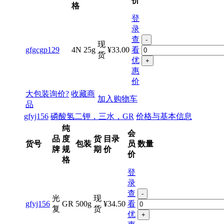
价
格
登
录
查
-
现
gfgcgp129
4N
25g
¥33.00
看
货
优
+
惠
价
大包装询价?
收藏商
加入购物车
品
gfyj156
磷酸氢二钾，三水，GR
价格与基本信息
纯
会
品
度
货
目录
货号
包装
员
数量
牌
规
期
价
价
格
登
录
查
-
光
现
gfyj156
GR
500g
¥34.50
看
复
货
优
+