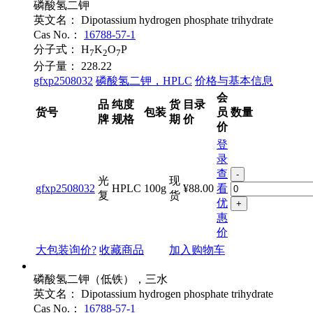
磷酸氢二钾
英文名：
Dipotassium hydrogen phosphate trihydrate
Cas No.：
16788-57-1
分子式：
H
K
O
P
7
2
7
分子量：
228.22
gfxp2508032
磷酸氢二钾，HPLC
价格与基本信息
会
品
纯度
货
目录
货号
包装
员
数量
牌
规格
期
价
价
登
录
查
-
光
现
gfxp2508032
HPLC
100g
¥88.00
看
复
货
优
+
惠
价
大包装询价?
收藏商品
加入购物车
磷酸氢二钾（低铁），三水
英文名：
Dipotassium hydrogen phosphate trihydrate
Cas No.：
16788-57-1