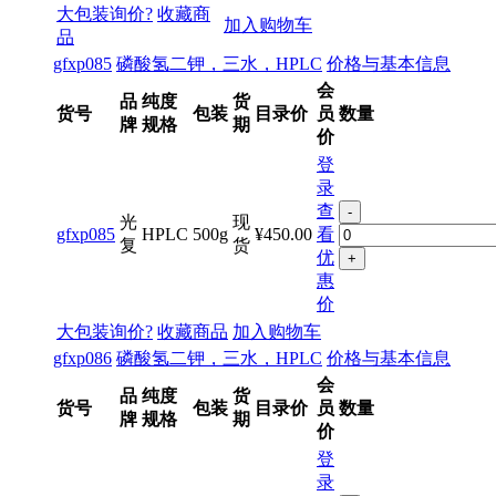
大包装询价?
收藏商
加入购物车
品
gfxp085
磷酸氢二钾，三水，HPLC
价格与基本信息
会
品
纯度
货
货号
包装
目录价
员
数量
牌
规格
期
价
登
录
查
-
光
现
gfxp085
HPLC
500g
¥450.00
看
复
货
优
+
惠
价
大包装询价?
收藏商品
加入购物车
gfxp086
磷酸氢二钾，三水，HPLC
价格与基本信息
会
品
纯度
货
货号
包装
目录价
员
数量
牌
规格
期
价
登
录