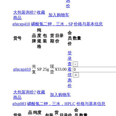
惠
价
大包装询价?
收藏
加入购物车
商品
gfgcgp410
磷酸氢二钾，三水，SP
价格与基本信息
纯
会
品
度
包
货
目录
货号
员
数量
牌
规
装
期
价
价
格
登
录
查
-
光
现
gfgcgp410
SP
25g
¥33.00
看
复
货
优
+
惠
价
大包装询价?
收藏
加入购物车
商品
gfxp083
磷酸氢二钾，三水，HPLC
价格与基本信息
会
品
纯度
货
货号
包装
目录价
员
数量