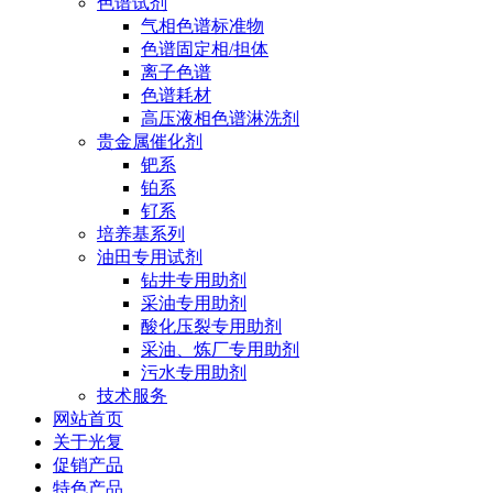
色谱试剂
气相色谱标准物
色谱固定相/担体
离子色谱
色谱耗材
高压液相色谱淋洗剂
贵金属催化剂
钯系
铂系
钌系
培养基系列
油田专用试剂
钻井专用助剂
采油专用助剂
酸化压裂专用助剂
采油、炼厂专用助剂
污水专用助剂
技术服务
网站首页
关于光复
促销产品
特色产品