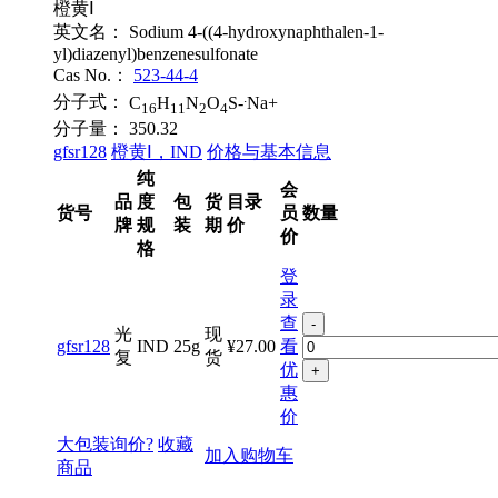
橙黄Ⅰ
英文名：
Sodium 4-((4-hydroxynaphthalen-1-
yl)diazenyl)benzenesulfonate
Cas No.：
523-44-4
.
分子式：
C
H
N
O
S-
Na+
16
11
2
4
分子量：
350.32
gfsr128
橙黄Ⅰ，IND
价格与基本信息
纯
会
品
度
包
货
目录
货号
员
数量
牌
规
装
期
价
价
格
登
录
查
-
光
现
gfsr128
IND
25g
¥27.00
看
复
货
优
+
惠
价
大包装询价?
收藏
加入购物车
商品