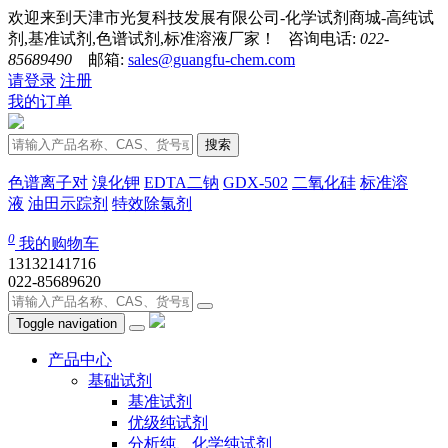
欢迎来到天津市光复科技发展有限公司-化学试剂商城-高纯试
剂,基准试剂,色谱试剂,标准溶液厂家！ 咨询电话:
022-
85689490
邮箱:
sales@guangfu-chem.com
请登录
注册
我的订单
搜索
色谱离子对
溴化钾
EDTA二钠
GDX-502
二氧化硅
标准溶
液
油田示踪剂
特效除氯剂
0
我的购物车
13132141716
022-85689620
Toggle navigation
产品中心
基础试剂
基准试剂
优级纯试剂
分析纯、化学纯试剂