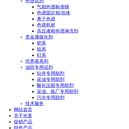
色谱试剂
气相色谱标准物
色谱固定相/担体
离子色谱
色谱耗材
高压液相色谱淋洗剂
贵金属催化剂
钯系
铂系
钌系
培养基系列
油田专用试剂
钻井专用助剂
采油专用助剂
酸化压裂专用助剂
采油、炼厂专用助剂
污水专用助剂
技术服务
网站首页
关于光复
促销产品
特色产品