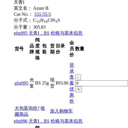
天青I
英文名：
Azure B
Cas No.：
531-55-5
分子式：
C
H
ClN
S
15
16
3
分子量：
305.83
gfsr095
天青I，BS
价格与基本信息
纯
会
品
度
包
货
目录
货号
员
数量
牌
规
装
期
价
价
格
登
录
查
-
光
现
gfsr095
BS
25g
¥93.00
看
复
货
优
+
惠
价
大包装询价?
收
加入购物车
藏商品
gfsr096
天青I，BS
价格与基本信息