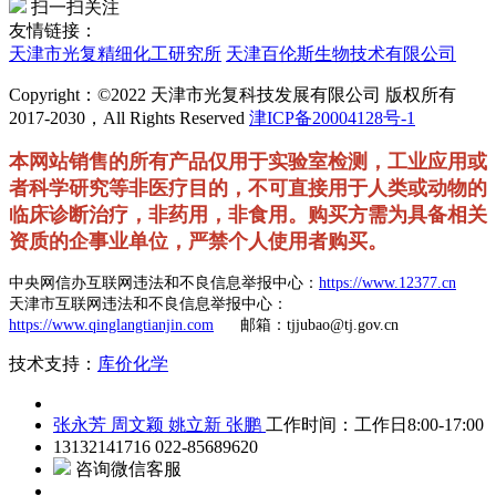
扫一扫关注
友情链接：
天津市光复精细化工研究所
天津百伦斯生物技术有限公司
Copyright：©2022 天津市光复科技发展有限公司 版权所有
2017-2030，All Rights Reserved
津ICP备20004128号-1
本网站销售的所有产品仅用于实验室检测，工业应用或
者科学研究等非医疗目的，不可直接用于人类或动物的
临床诊断治疗，非药用，非食用。购买方需为具备相关
资质的企事业单位，严禁个人使用者购买。
中央网信办互联网违法和不良信息举报中心：
https://www.12377.cn
天津市互联网违法和不良信息举报中心：
https://www.qinglangtianjin.com
邮箱：tjjubao@tj.gov.cn
技术支持：
库价化学
张永芳
周文颖
姚立新
张鹏
工作时间：工作日8:00-17:00
13132141716
022-85689620
咨询微信客服