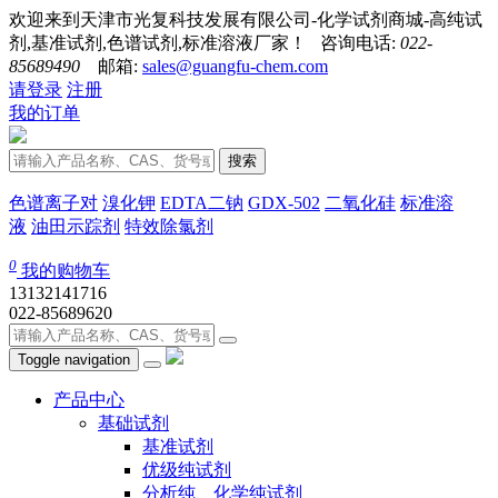
欢迎来到天津市光复科技发展有限公司-化学试剂商城-高纯试
剂,基准试剂,色谱试剂,标准溶液厂家！ 咨询电话:
022-
85689490
邮箱:
sales@guangfu-chem.com
请登录
注册
我的订单
搜索
色谱离子对
溴化钾
EDTA二钠
GDX-502
二氧化硅
标准溶
液
油田示踪剂
特效除氯剂
0
我的购物车
13132141716
022-85689620
Toggle navigation
产品中心
基础试剂
基准试剂
优级纯试剂
分析纯、化学纯试剂