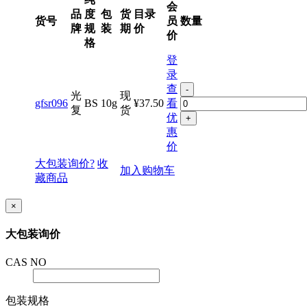
纯
会
品
度
包
货
目录
货号
员
数量
牌
规
装
期
价
价
格
登
录
查
-
光
现
gfsr096
BS
10g
¥37.50
看
复
货
优
+
惠
价
大包装询价?
收
加入购物车
藏商品
×
大包装询价
CAS NO
包装规格