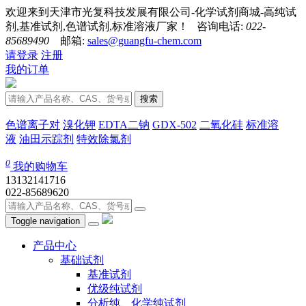
欢迎来到天津市光复科技发展有限公司-化学试剂商城-高纯试
剂,基准试剂,色谱试剂,标准溶液厂家！ 咨询电话:
022-
85689490
邮箱:
sales@guangfu-chem.com
请登录
注册
我的订单
搜索
色谱离子对
溴化钾
EDTA二钠
GDX-502
二氧化硅
标准溶
液
油田示踪剂
特效除氯剂
0
我的购物车
13132141716
022-85689620
Toggle navigation
产品中心
基础试剂
基准试剂
优级纯试剂
分析纯、化学纯试剂