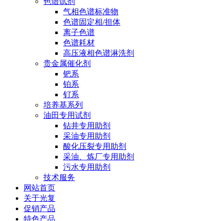
色谱试剂
气相色谱标准物
色谱固定相/担体
离子色谱
色谱耗材
高压液相色谱淋洗剂
贵金属催化剂
钯系
铂系
钌系
培养基系列
油田专用试剂
钻井专用助剂
采油专用助剂
酸化压裂专用助剂
采油、炼厂专用助剂
污水专用助剂
技术服务
网站首页
关于光复
促销产品
特色产品