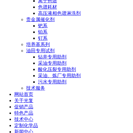
离子色谱
色谱耗材
高压液相色谱淋洗剂
贵金属催化剂
钯系
铂系
钌系
培养基系列
油田专用试剂
钻井专用助剂
采油专用助剂
酸化压裂专用助剂
采油、炼厂专用助剂
污水专用助剂
技术服务
网站首页
关于光复
促销产品
特色产品
技术中心
定制化学品
新闻中心