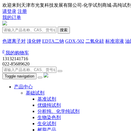
欢迎来到天津市光复科技发展有限公司-化学试剂商城-高纯试剂
请登录
注册
我的订单
搜索
色谱离子对
溴化钾
EDTA二钠
GDX-502
二氧化硅
标准溶液
油
0
我的购物车
13132141716
022-85689620
Toggle navigation
产品中心
基础试剂
基准试剂
优级纯试剂
分析纯、化学纯试剂
生物染色剂
生化试剂
树脂产品