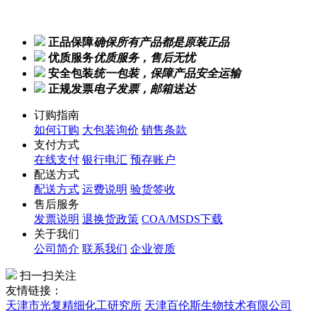
正品保障
确保所有产品都是原装正品
优质服务
优质服务，售后无忧
安全包装
统一包装，保障产品安全运输
正规发票
电子发票，邮箱送达
订购指南
如何订购
大包装询价
销售条款
支付方式
在线支付
银行电汇
预存账户
配送方式
配送方式
运费说明
验货签收
售后服务
发票说明
退换货政策
COA/MSDS下载
关于我们
公司简介
联系我们
企业资质
扫一扫关注
友情链接：
天津市光复精细化工研究所
天津百伦斯生物技术有限公司