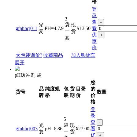
格
登
录
3
查
-
袋
光
现
gfphhcj011
PH=4.7.9
¥13.50
看
一
复
货
优
+
套
惠
价
大包装询价?
收藏商品
加入购物车
展开
pH缓冲剂 袋
您
品
纯度规
包
货
目录
的
货号
数量
牌
格
装
期
价
价
格
登
录
5
查
-
袋
光
现
gfphhcj003
pH=6.86
¥27.00
看
一
复
货
优
+