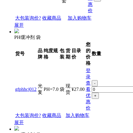
套
惠
价
大包装询价?
收藏商品
加入购物车
展开
PH缓冲剂 袋
您
品
纯度规
包
货
目录
的
货号
数量
牌
格
装
期
价
价
格
登
录
查
-
光
现
gfphhcj012
PH=7.0
袋
¥27.00
看
复
货
优
+
惠
价
大包装询价?
收藏商品
加入购物车
展开