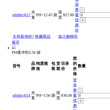
录
查
-
光
现
gfphhcj015
PH=12.45
袋
¥27.00
看
复
货
优
+
惠
价
大包装询价?
收藏商品
加入购物车
展开
PH缓冲剂3.56 袋
您
品
纯度规
包
货
目录
的
货号
数量
牌
格
装
期
价
价
格
登
录
查
-
光
现
gfphhcj014
PH=3.56
袋
¥36.00
看
复
货
优
+
惠