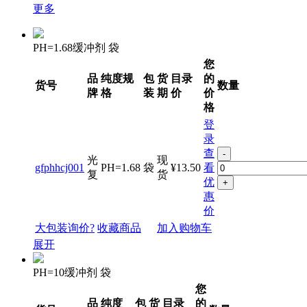
更多
PH=1.68缓冲剂 袋
您
品
纯度规
包
货
目录
的
货号
数量
牌
格
装
期
价
价
格
登
录
查
-
光
现
gfphhcj001
PH=1.68
袋
¥13.50
看
复
货
优
+
惠
价
大包装询价?
收藏商品
加入购物车
展开
PH=10缓冲剂 袋
您
品
纯度
包
货
目录
的