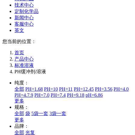
技术中心
定制化学品
新闻中心
客服中心
英文
您当前的位置：
首页
产品中心
标准溶液
PH缓冲剂/溶液
纯度：
全部
PH=1.68
PH=10
PH=11
PH=12.45
PH=3.56
PH=4.0
PH=4.7.9
PH=7.0
PH=7.4
PH=9.18
pH=6.86
更多
规格：
全部
袋
5袋一套
3袋一套
更多
品牌：
全部
光复