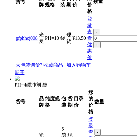
货号
数量
牌
规格
装
期
价
价
格
登
录
查
-
光
现
gfphhcj008
PH=10
袋
¥13.50
看
复
货
优
+
惠
价
大包装询价?
收藏商品
加入购物车
展开
PH=4缓冲剂 袋
您
品
纯度规
包
货
目录
的
货号
数量
牌
格
装
期
价
价
格
登
录
5
查
-
袋
光
现