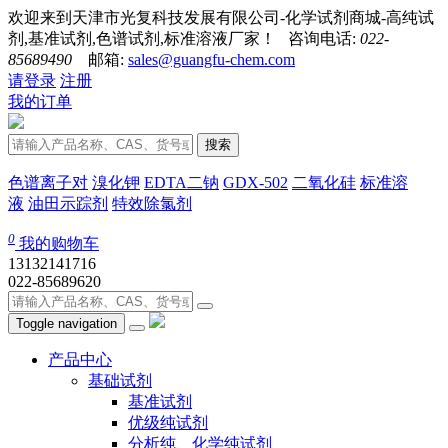
欢迎来到天津市光复科技发展有限公司-化学试剂商城-高纯试
剂,基准试剂,色谱试剂,标准溶液厂家！ 咨询电话:
022-
85689490
邮箱:
sales@guangfu-chem.com
请登录
注册
我的订单
搜索
色谱离子对
溴化钾
EDTA二钠
GDX-502
二氧化硅
标准溶
液
油田示踪剂
特效除氯剂
0
我的购物车
13132141716
022-85689620
Toggle navigation
产品中心
基础试剂
基准试剂
优级纯试剂
分析纯、化学纯试剂