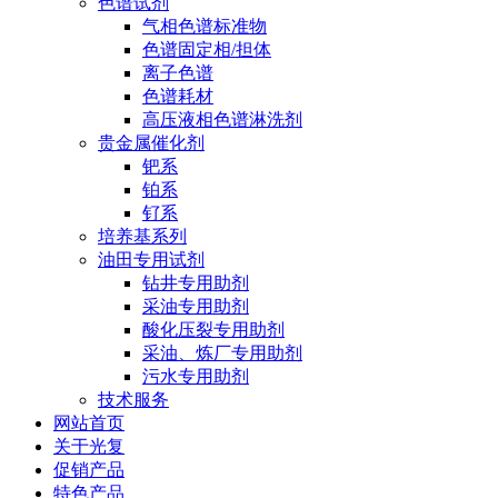
色谱试剂
气相色谱标准物
色谱固定相/担体
离子色谱
色谱耗材
高压液相色谱淋洗剂
贵金属催化剂
钯系
铂系
钌系
培养基系列
油田专用试剂
钻井专用助剂
采油专用助剂
酸化压裂专用助剂
采油、炼厂专用助剂
污水专用助剂
技术服务
网站首页
关于光复
促销产品
特色产品