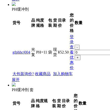
PH缓冲剂
您
品
纯度
包
货
目录
的
货号
数量
牌
规格
装
期
价
价
格
登
录
查
-
光
现
gfphhcj004
PH=11
袋
¥52.50
看
复
货
优
+
惠
价
大包装询价?
收藏商品
加入购物车
展开
PH缓冲剂 套
您
品
纯度规
包
货
目录
的
货号
数量
牌
格
装
期
价
价