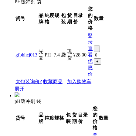
PH缓冲剂 袋
您
品
纯度规
包
货
目录
的
货号
数量
牌
格
装
期
价
价
格
登
录
查
-
光
现
gfphhcj013
PH=7.4
袋
¥28.00
看
复
货
优
+
惠
价
大包装询价?
收藏商品
加入购物车
展开
pH缓冲剂 袋
您
品
包
货
目录
的
货号
纯度规格
数量
牌
装
期
价
价
格
登