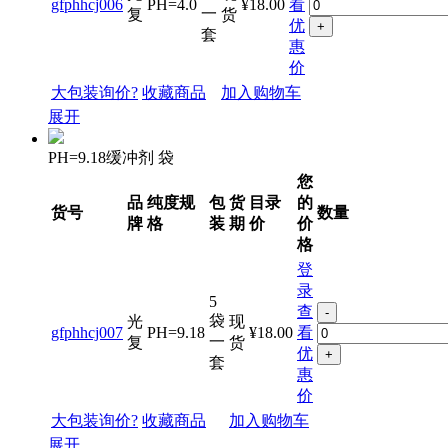
gfphhcj006
PH=4.0
¥18.00
看
一
复
货
优
+
套
惠
价
大包装询价?
收藏商品
加入购物车
展开
PH=9.18缓冲剂 袋
您
品
纯度规
包
货
目录
的
货号
数量
牌
格
装
期
价
价
格
登
录
5
查
-
袋
光
现
gfphhcj007
PH=9.18
¥18.00
看
一
复
货
优
+
套
惠
价
大包装询价?
收藏商品
加入购物车
展开