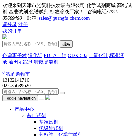
欢迎来到天津市光复科技发展有限公司-化学试剂商城-高纯试
剂,基准试剂,色谱试剂,标准溶液厂家！ 咨询电话:
022-
85689490
邮箱:
sales@guangfu-chem.com
请登录
注册
我的订单
搜索
色谱离子对
溴化钾
EDTA二钠
GDX-502
二氧化硅
标准溶
液
油田示踪剂
特效除氯剂
0
我的购物车
13132141716
022-85689620
Toggle navigation
产品中心
基础试剂
基准试剂
优级纯试剂
分析纯、化学纯试剂