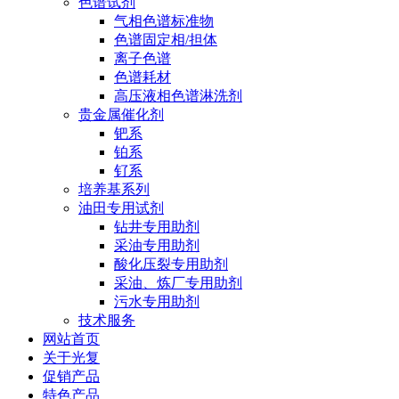
色谱试剂
气相色谱标准物
色谱固定相/担体
离子色谱
色谱耗材
高压液相色谱淋洗剂
贵金属催化剂
钯系
铂系
钌系
培养基系列
油田专用试剂
钻井专用助剂
采油专用助剂
酸化压裂专用助剂
采油、炼厂专用助剂
污水专用助剂
技术服务
网站首页
关于光复
促销产品
特色产品