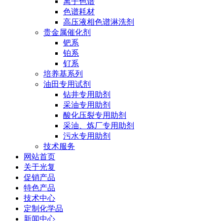
离子色谱
色谱耗材
高压液相色谱淋洗剂
贵金属催化剂
钯系
铂系
钌系
培养基系列
油田专用试剂
钻井专用助剂
采油专用助剂
酸化压裂专用助剂
采油、炼厂专用助剂
污水专用助剂
技术服务
网站首页
关于光复
促销产品
特色产品
技术中心
定制化学品
新闻中心