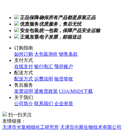
正品保障
确保所有产品都是原装正品
优质服务
优质服务，售后无忧
安全包装
统一包装，保障产品安全运输
正规发票
电子发票，邮箱送达
订购指南
如何订购
大包装询价
销售条款
支付方式
在线支付
银行电汇
预存账户
配送方式
配送方式
运费说明
验货签收
售后服务
发票说明
退换货政策
COA/MSDS下载
关于我们
公司简介
联系我们
企业资质
扫一扫关注
友情链接：
天津市光复精细化工研究所
天津百伦斯生物技术有限公司