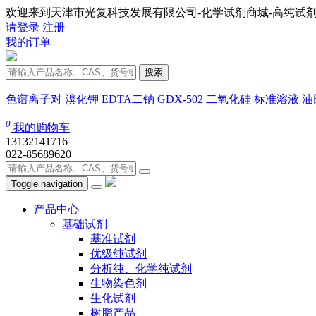
欢迎来到天津市光复科技发展有限公司-化学试剂商城-高纯试剂
请登录
注册
我的订单
搜索
色谱离子对
溴化钾
EDTA二钠
GDX-502
二氧化硅
标准溶液
油
0
我的购物车
13132141716
022-85689620
Toggle navigation
产品中心
基础试剂
基准试剂
优级纯试剂
分析纯、化学纯试剂
生物染色剂
生化试剂
树脂产品