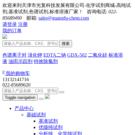
欢迎来到天津市光复科技发展有限公司-化学试剂商城-高纯试
剂,基准试剂,色谱试剂,标准溶液厂家！ 咨询电话:
022-
85689490
邮箱:
sales@guangfu-chem.com
请登录
注册
我的订单
搜索
色谱离子对
溴化钾
EDTA二钠
GDX-502
二氧化硅
标准溶
液
油田示踪剂
特效除氯剂
0
我的购物车
13132141716
022-85689620
Toggle navigation
产品中心
基础试剂
基准试剂
优级纯试剂
分析纯、化学纯试剂