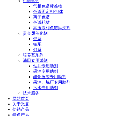
色谱试剂
气相色谱标准物
色谱固定相/担体
离子色谱
色谱耗材
高压液相色谱淋洗剂
贵金属催化剂
钯系
铂系
钌系
培养基系列
油田专用试剂
钻井专用助剂
采油专用助剂
酸化压裂专用助剂
采油、炼厂专用助剂
污水专用助剂
技术服务
网站首页
关于光复
促销产品
特色产品