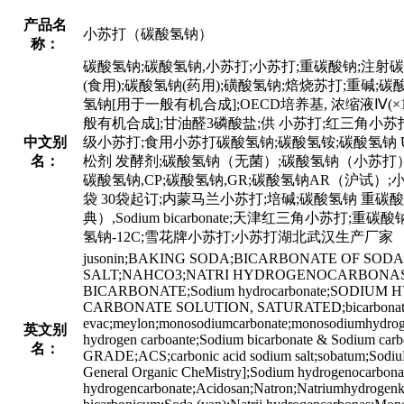
产品名
小苏打（碳酸氢钠）
称：
碳酸氢钠;碳酸氢钠,小苏打;小苏打;重碳酸钠;注射碳
(食用);碳酸氢钠(药用);磺酸氢钠;焙烧苏打;重碱;碳酸氫
氢钠[用于一般有机合成];OECD培养基, 浓缩液Ⅳ(×1,000)
般有机合成];甘油醛3磷酸盐;供 小苏打;红三角小
中文别
级小苏打;食用小苏打碳酸氢钠;碳酸氢铵;碳酸氢钠 U
名：
松剂 发酵剂;碳酸氢钠（无菌）;碳酸氢钠（小苏打）;碳
碳酸氢钠,CP;碳酸氢钠,GR;碳酸氢钠AR（沪试）
袋 30袋起订;内蒙马兰小苏打;培碱;碳酸氢钠 重碳
典）,Sodium bicarbonate;天津红三角小苏打
氢钠-12C;雪花牌小苏打;小苏打湖北武汉生产厂家
jusonin;BAKING SODA;BICARBONATE OF SO
SALT;NAHCO3;NATRI HYDROGENOCARBONAS
BICARBONATE;Sodium hydrocarbonate;SOD
CARBONATE SOLUTION, SATURATED;bicarbonated
evac;meylon;monosodiumcarbonate;monosodiumhydrogen
英文别
hydrogen carboante;Sodium bicarbonate & Sodi
名：
GRADE;ACS;carbonic acid sodium salt;sobatum;Sodiu
General Organic CheMistry];Sodium hydrogenocarbonat
hydrogencarbonate;Acidosan;Natron;Natriumhydrogenk