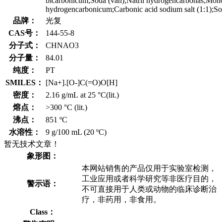
bicarbonicum;Soda (van);Natrii hydrogencarbonas;Mon
hydrogencarbonicum;Carbonic acid sodium salt (1:1);S
品牌：
光复
CAS号：
144-55-8
分子式：
CHNAO3
分子量：
84.01
纯度：
PT
SMILES：
[Na+].[O-]C(=O)O[H]
密度：
2.16 g/mL at 25 °C(lit.)
熔点：
>300 °C (lit.)
沸点：
851 ºC
水溶性：
9 g/100 mL (20 ºC)
暂无技术文章！
象形图：
本网站销售的产品仅用于实验室检测，
工业应用或者科学研究等非医疗目的，
警示语：
不可直接用于人类或动物的临床诊断治
疗，非药用，非食用。
Class：