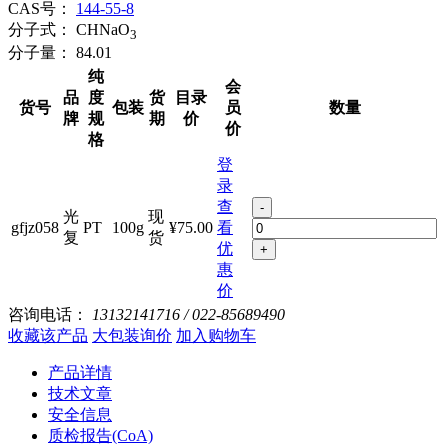
CAS号：
144-55-8
分子式：
CHNaO
3
分子量：
84.01
纯
会
品
度
货
目录
货号
包装
员
数量
牌
规
期
价
价
格
登
录
查
-
光
现
gfjz058
PT
100g
¥75.00
看
复
货
优
+
惠
价
咨询电话：
13132141716 / 022-85689490
收藏该产品
大包装询价
加入购物车
产品详情
技术文章
安全信息
质检报告(CoA)