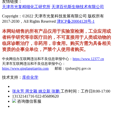
天津市光复精细化工研究所
天津百伦斯生物技术有限公司
Copyright：©2022 天津市光复科技发展有限公司 版权所有
2017-2030，All Rights Reserved
津ICP备20004128号-1
本网站销售的所有产品仅用于实验室检测，工业应用或
者科学研究等非医疗目的，不可直接用于人类或动物的
临床诊断治疗，非药用，非食用。购买方需为具备相关
资质的企事业单位，严禁个人使用者购买。
中央网信办互联网违法和不良信息举报中心：
https://www.12377.cn
天津市互联网违法和不良信息举报中心：
https://www.qinglangtianjin.com
邮箱：tjjubao@tj.gov.cn
技术支持：
库价化学
张永芳
周文颖
姚立新
张鹏
工作时间：工作日8:00-17:00
13132141716
022-85689620
咨询微信客服
首页
分类
购物车
会员