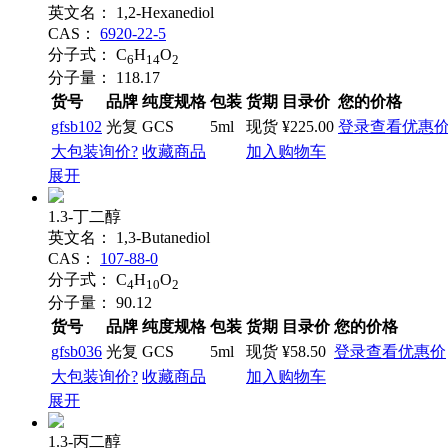
英文名：
1,2-Hexanediol
CAS：
6920-22-5
分子式：
C
H
O
6
14
2
分子量：
118.17
货号
品牌
纯度规格
包装
货期
目录价
您的价格
gfsb102
光复
GCS
5ml
现货
¥225.00
登录查看优惠
大包装询价?
收藏商品
加入购物车
展开
1.3-丁二醇
英文名：
1,3-Butanediol
CAS：
107-88-0
分子式：
C
H
O
4
10
2
分子量：
90.12
货号
品牌
纯度规格
包装
货期
目录价
您的价格
gfsb036
光复
GCS
5ml
现货
¥58.50
登录查看优惠价
大包装询价?
收藏商品
加入购物车
展开
1.3-丙二醇