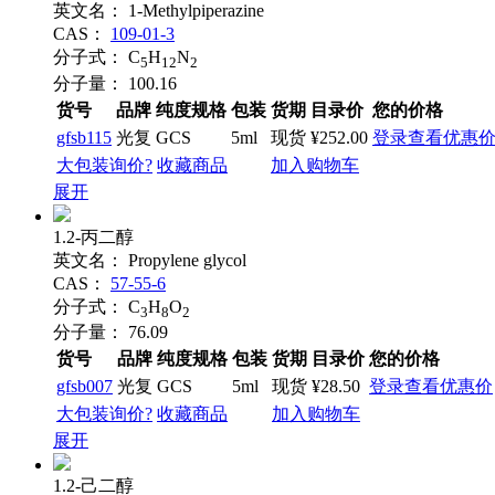
英文名：
1-Methylpiperazine
CAS：
109-01-3
分子式：
C
H
N
5
12
2
分子量：
100.16
货号
品牌
纯度规格
包装
货期
目录价
您的价格
gfsb115
光复
GCS
5ml
现货
¥252.00
登录查看优惠
大包装询价?
收藏商品
加入购物车
展开
1.2-丙二醇
英文名：
Propylene glycol
CAS：
57-55-6
分子式：
C
H
O
3
8
2
分子量：
76.09
货号
品牌
纯度规格
包装
货期
目录价
您的价格
gfsb007
光复
GCS
5ml
现货
¥28.50
登录查看优惠价
大包装询价?
收藏商品
加入购物车
展开
1.2-己二醇