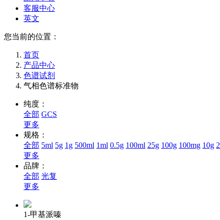
客服中心
英文
您当前的位置：
首页
产品中心
色谱试剂
气相色谱标准物
纯度：
全部
GCS
更多
规格：
全部
5ml
5g
1g
500ml
1ml
0.5g
100ml
25g
100g
100mg
10g
更多
品牌：
全部
光复
更多
1-甲基派嗪