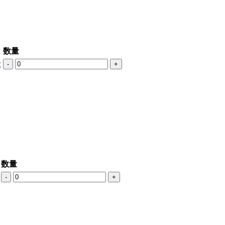
数量
价
-
+
数量
-
+