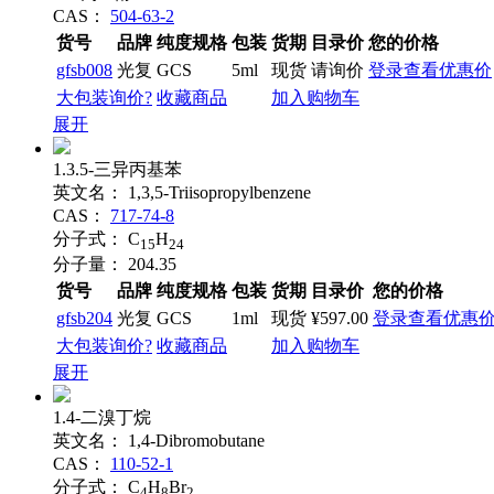
CAS：
504-63-2
货号
品牌
纯度规格
包装
货期
目录价
您的价格
gfsb008
光复
GCS
5ml
现货
请询价
登录查看优惠价
大包装询价?
收藏商品
加入购物车
展开
1.3.5-三异丙基苯
英文名：
1,3,5-Triisopropylbenzene
CAS：
717-74-8
分子式：
C
H
15
24
分子量：
204.35
货号
品牌
纯度规格
包装
货期
目录价
您的价格
gfsb204
光复
GCS
1ml
现货
¥597.00
登录查看优惠
大包装询价?
收藏商品
加入购物车
展开
1.4-二溴丁烷
英文名：
1,4-Dibromobutane
CAS：
110-52-1
分子式：
C
H
Br
4
8
2