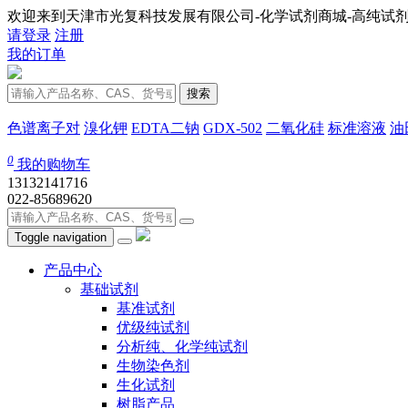
欢迎来到天津市光复科技发展有限公司-化学试剂商城-高纯试剂
请登录
注册
我的订单
搜索
色谱离子对
溴化钾
EDTA二钠
GDX-502
二氧化硅
标准溶液
油
0
我的购物车
13132141716
022-85689620
Toggle navigation
产品中心
基础试剂
基准试剂
优级纯试剂
分析纯、化学纯试剂
生物染色剂
生化试剂
树脂产品