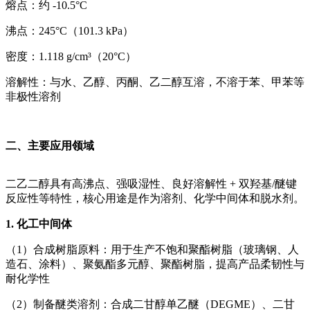
熔点：约 -10.5°C
沸点：245°C（101.3 kPa）
密度：1.118 g/cm³（20°C）
溶解性：与水、乙醇、丙酮、乙二醇互溶，不溶于苯、甲苯等
非极性溶剂
二、主要应用领域
二乙二醇具有高沸点、强吸湿性、良好溶解性 + 双羟基/醚键
反应性等特性，核心用途是作为溶剂、化学中间体和脱水剂。
1. 化工中间体
（1）合成树脂原料：用于生产不饱和聚酯树脂（玻璃钢、人
造石、涂料）、聚氨酯多元醇、聚酯树脂，提高产品柔韧性与
耐化学性
（2）制备醚类溶剂：合成二甘醇单乙醚（DEGME）、二甘