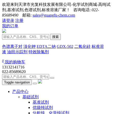
欢迎来到天津市光复科技发展有限公司-化学试剂商城-高纯试
剂,基准试剂,色谱试剂,标准溶液厂家！ 咨询电话:
022-
85689490
邮箱:
sales@guangfu-chem.com
请登录
注册
我的订单
搜索
色谱离子对
溴化钾
EDTA二钠
GDX-502
二氧化硅
标准溶
液
油田示踪剂
特效除氯剂
0
我的购物车
13132141716
022-85689620
Toggle navigation
产品中心
基础试剂
基准试剂
优级纯试剂
分析纯、化学纯试剂