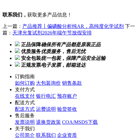
联系我们，
获取更多产品信息！
上一篇：
产品推荐丨偏磷酸分析纯AR，高纯度化学试剂
下一
篇：
天津光复试剂2026年端午节放假安排
正品保障
确保所有产品都是原装正品
优质服务
优质服务，售后无忧
安全包装
统一包装，保障产品安全运输
正规发票
电子发票，邮箱送达
订购指南
如何订购
大包装询价
销售条款
支付方式
在线支付
银行电汇
预存账户
配送方式
配送方式
运费说明
验货签收
售后服务
发票说明
退换货政策
COA/MSDS下载
关于我们
公司简介
联系我们
企业资质