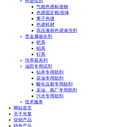
色谱试剂
气相色谱标准物
色谱固定相/担体
离子色谱
色谱耗材
高压液相色谱淋洗剂
贵金属催化剂
钯系
铂系
钌系
培养基系列
油田专用试剂
钻井专用助剂
采油专用助剂
酸化压裂专用助剂
采油、炼厂专用助剂
污水专用助剂
技术服务
网站首页
关于光复
促销产品
特色产品