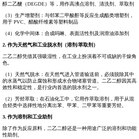
醇二乙醚（DEGDE）等，用作高沸点溶剂、清洗剂、萃取剂
（3）生产增塑剂：与邻苯二甲酸酐等反应生成酯类增塑剂，
用于 PVC、醋酸纤维素等塑料制品
（4）化学中间体：合成吗啉、表面活性剂及润滑油添加剂
2. 作为天然气和工业脱水剂（溶剂/萃取剂）
二乙二醇凭借其强吸湿性，在工业上扮演着不可或缺的干燥角
色。
（1）天然气脱水：在天然气进入管道输送前，必须脱除其中
的水蒸气以防止腐蚀和形成水合物堵塞管道。二乙二醇因其高
效性和稳定性，是行业内首选的脱水剂之一。
（2）芳烃萃取：在石油化工中，它用作萃取溶剂，用于从混
合烃类中选择性地分离出苯、甲苯、二甲苯等重要芳烃。
3. 作为溶剂和工业助剂
除了作为反应原料，二乙二醇还是一种用途广泛的溶剂和功能
性助剂。