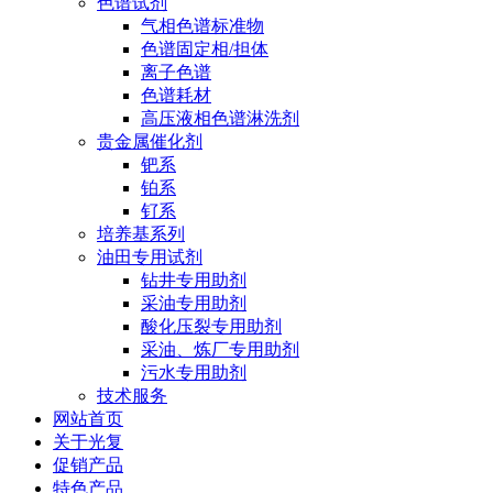
色谱试剂
气相色谱标准物
色谱固定相/担体
离子色谱
色谱耗材
高压液相色谱淋洗剂
贵金属催化剂
钯系
铂系
钌系
培养基系列
油田专用试剂
钻井专用助剂
采油专用助剂
酸化压裂专用助剂
采油、炼厂专用助剂
污水专用助剂
技术服务
网站首页
关于光复
促销产品
特色产品