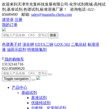
欢迎来到天津市光复科技发展有限公司-化学试剂商城-高纯试
剂,基准试剂,色谱试剂,标准溶液厂家！ 咨询电话:
022-
85689490
邮箱:
sales@guangfu-chem.com
请登录
注册
我的订单
搜索
色谱离子对
溴化钾
EDTA二钠
GDX-502
二氧化硅
标准溶
液
油田示踪剂
特效除氯剂
0
我的购物车
13132141716
022-85689620
Toggle navigation
产品中心
基础试剂
基准试剂
优级纯试剂
分析纯、化学纯试剂