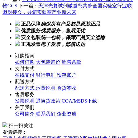
物GCS
下一篇：
天津光复试剂诚邀您共赴全国实验室行业联
盟对接会，共筑实验室产业新未来
正品保障
确保所有产品都是原装正品
优质服务
优质服务，售后无忧
安全包装
统一包装，保障产品安全运输
正规发票
电子发票，邮箱送达
订购指南
如何订购
大包装询价
销售条款
支付方式
在线支付
银行电汇
预存账户
配送方式
配送方式
运费说明
验货签收
售后服务
发票说明
退换货政策
COA/MSDS下载
关于我们
公司简介
联系我们
企业资质
扫一扫关注
友情链接：