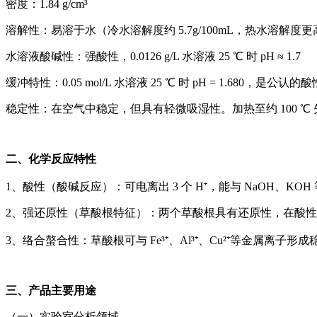
密度：1.84 g/cm³
溶解性：易溶于水（冷水溶解度约 5.7g/100mL，热水溶解
水溶液酸碱性：强酸性，0.0126 g/L 水溶液 25 ℃ 时 pH ≈ 1.7
缓冲特性：0.05 mol/L 水溶液 25 ℃ 时 pH = 1.680，是公认
稳定性：在空气中稳定，但具有轻微吸湿性。加热至约 100 ℃
二、化学反应特性
1、酸性（酸碱反应）：可电离出 3 个 H⁺，能与 NaOH
2、强还原性（草酸根特征）：两个草酸根具有还原性，在酸
3、络合螯合性：草酸根可与 Fe³⁺、Al³⁺、Cu²⁺等金属离
三、产品主要用途
（一）实验室分析领域