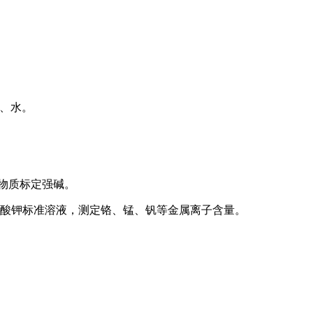
₂、水。
准物质标定强碱。
锰酸钾标准溶液，测定铬、锰、钒等金属离子含量。