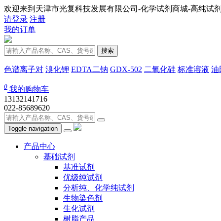
欢迎来到天津市光复科技发展有限公司-化学试剂商城-高纯试剂
请登录
注册
我的订单
搜索
色谱离子对
溴化钾
EDTA二钠
GDX-502
二氧化硅
标准溶液
油
0
我的购物车
13132141716
022-85689620
Toggle navigation
产品中心
基础试剂
基准试剂
优级纯试剂
分析纯、化学纯试剂
生物染色剂
生化试剂
树脂产品