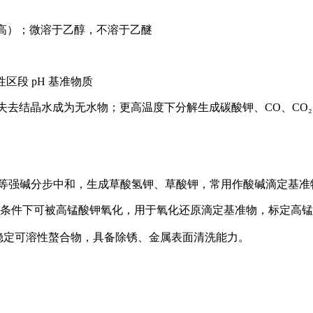
度更高）；微溶于乙醇，不溶于乙醚
的酸性区段 pH 基准物质
 失去结晶水成为无水物；更高温度下分解生成碳酸钾、CO、CO
、KOH 等强碱分步中和，生成草酸氢钾、草酸钾，常用作酸碱滴定基
性条件下可被高锰酸钾氧化，用于氧化还原滴定基准物，标定高
子形成稳定可溶性螯合物，具备除锈、金属表面清洗能力。