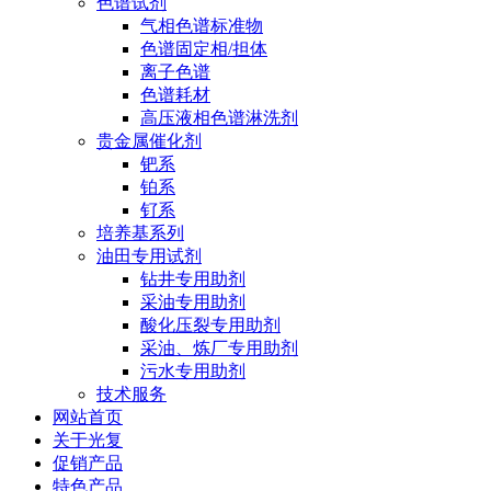
色谱试剂
气相色谱标准物
色谱固定相/担体
离子色谱
色谱耗材
高压液相色谱淋洗剂
贵金属催化剂
钯系
铂系
钌系
培养基系列
油田专用试剂
钻井专用助剂
采油专用助剂
酸化压裂专用助剂
采油、炼厂专用助剂
污水专用助剂
技术服务
网站首页
关于光复
促销产品
特色产品