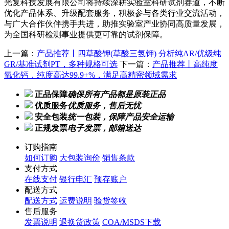
光复科技发展有限公司将持续深耕实验室科研试剂赛道，不断
优化产品体系、升级配套服务，积极参与各类行业交流活动，
与广大合作伙伴携手共进，助推实验室产业协同高质量发展，
为全国科研检测事业提供更可靠的试剂保障。
上一篇：
产品推荐丨四草酸钾(草酸三氢钾) 分析纯AR/优级纯
GR/基准试剂PT，多种规格可选
下一篇：
产品推荐丨高纯度
氧化钙，纯度高达99.9+%，满足高精密领域需求
正品保障
确保所有产品都是原装正品
优质服务
优质服务，售后无忧
安全包装
统一包装，保障产品安全运输
正规发票
电子发票，邮箱送达
订购指南
如何订购
大包装询价
销售条款
支付方式
在线支付
银行电汇
预存账户
配送方式
配送方式
运费说明
验货签收
售后服务
发票说明
退换货政策
COA/MSDS下载