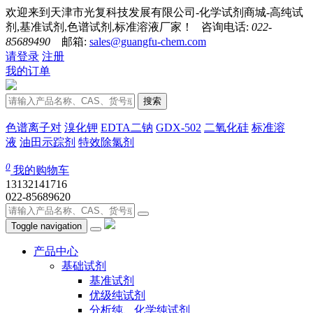
欢迎来到天津市光复科技发展有限公司-化学试剂商城-高纯试
剂,基准试剂,色谱试剂,标准溶液厂家！ 咨询电话:
022-
85689490
邮箱:
sales@guangfu-chem.com
请登录
注册
我的订单
搜索
色谱离子对
溴化钾
EDTA二钠
GDX-502
二氧化硅
标准溶
液
油田示踪剂
特效除氯剂
0
我的购物车
13132141716
022-85689620
Toggle navigation
产品中心
基础试剂
基准试剂
优级纯试剂
分析纯、化学纯试剂