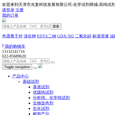
欢迎来到天津市光复科技发展有限公司-化学试剂商城-高纯试剂
请登录
注册
我的订单
搜索
色谱离子对
溴化钾
EDTA二钠
GDX-502
二氧化硅
标准溶液
油
0
我的购物车
13132141716
022-85689620
Toggle navigation
产品中心
基础试剂
基准试剂
优级纯试剂
分析纯、化学纯试剂
生物染色剂
生化试剂
树脂产品