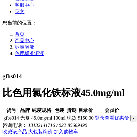
客服中心
英文
您当前的位置：
首页
产品中心
标准溶液
色度标准溶液
gfbs014
比色用氯化铁标液45.0mg/ml
货号
品牌
纯度规格
包装
货期
目录价
会员价
gfbs014
光复
45.0mg/ml
100ml
现货
¥150.00
登录查看优惠价
-
咨询电话：
13132141716 / 022-85689490
收藏该产品
大包装询价
加入购物车