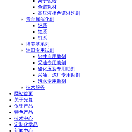
离子色谱
色谱耗材
高压液相色谱淋洗剂
贵金属催化剂
钯系
铂系
钌系
培养基系列
油田专用试剂
钻井专用助剂
采油专用助剂
酸化压裂专用助剂
采油、炼厂专用助剂
污水专用助剂
技术服务
网站首页
关于光复
促销产品
特色产品
技术中心
定制化学品
新闻中心