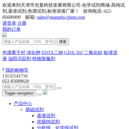
欢迎来到天津市光复科技发展有限公司-化学试剂商城-高纯试
剂,基准试剂,色谱试剂,标准溶液厂家！ 咨询电话:
022-
85689490
邮箱:
sales@guangfu-chem.com
请登录
注册
我的订单
搜索
色谱离子对
溴化钾
EDTA二钠
GDX-502
二氧化硅
标准溶
液
油田示踪剂
特效除氯剂
0
我的购物车
13132141716
022-85689620
Toggle navigation
产品中心
基础试剂
基准试剂
优级纯试剂
分析纯、化学纯试剂