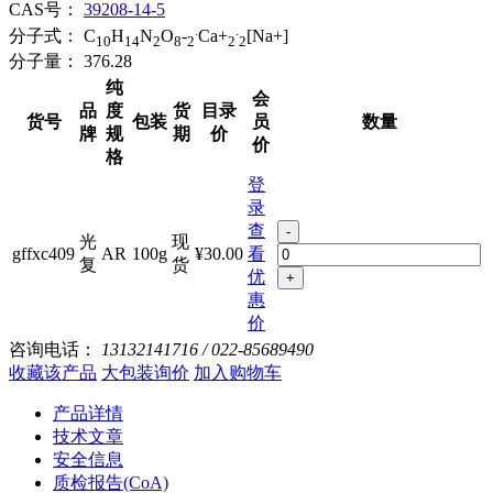
CAS号：
39208-14-5
.
.
分子式：
C
H
N
O
-
Ca+
[Na+]
10
14
2
8
2
2
2
分子量：
376.28
纯
会
品
度
货
目录
货号
包装
员
数量
牌
规
期
价
价
格
登
录
查
-
光
现
gffxc409
AR
100g
¥30.00
看
复
货
优
+
惠
价
咨询电话：
13132141716 / 022-85689490
收藏该产品
大包装询价
加入购物车
产品详情
技术文章
安全信息
质检报告(CoA)