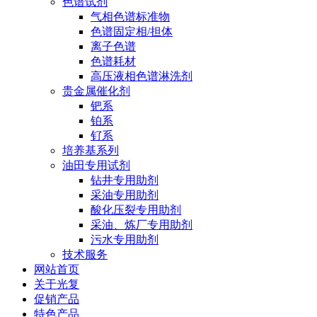
色谱试剂
气相色谱标准物
色谱固定相/担体
离子色谱
色谱耗材
高压液相色谱淋洗剂
贵金属催化剂
钯系
铂系
钌系
培养基系列
油田专用试剂
钻井专用助剂
采油专用助剂
酸化压裂专用助剂
采油、炼厂专用助剂
污水专用助剂
技术服务
网站首页
关于光复
促销产品
特色产品