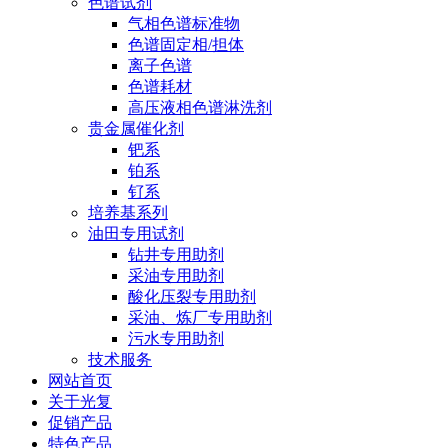
色谱试剂
气相色谱标准物
色谱固定相/担体
离子色谱
色谱耗材
高压液相色谱淋洗剂
贵金属催化剂
钯系
铂系
钌系
培养基系列
油田专用试剂
钻井专用助剂
采油专用助剂
酸化压裂专用助剂
采油、炼厂专用助剂
污水专用助剂
技术服务
网站首页
关于光复
促销产品
特色产品