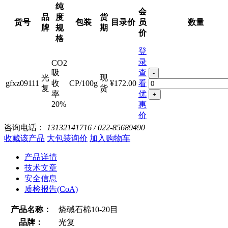
纯
会
品
度
货
货号
包装
目录价
员
数量
牌
规
期
价
格
登
录
CO2
吸
查
-
光
现
gfxz09111
收
CP/100g
¥172.00
看
复
货
率
优
+
20%
惠
价
咨询电话：
13132141716 / 022-85689490
收藏该产品
大包装询价
加入购物车
产品详情
技术文章
安全信息
质检报告(CoA)
产品名称：
烧碱石棉10-20目
品牌：
光复