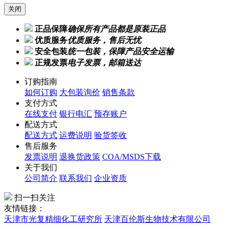
关闭
正品保障
确保所有产品都是原装正品
优质服务
优质服务，售后无忧
安全包装
统一包装，保障产品安全运输
正规发票
电子发票，邮箱送达
订购指南
如何订购
大包装询价
销售条款
支付方式
在线支付
银行电汇
预存账户
配送方式
配送方式
运费说明
验货签收
售后服务
发票说明
退换货政策
COA/MSDS下载
关于我们
公司简介
联系我们
企业资质
扫一扫关注
友情链接：
天津市光复精细化工研究所
天津百伦斯生物技术有限公司