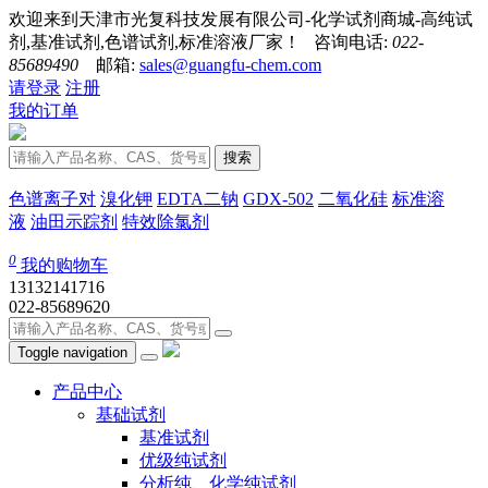
欢迎来到天津市光复科技发展有限公司-化学试剂商城-高纯试
剂,基准试剂,色谱试剂,标准溶液厂家！ 咨询电话:
022-
85689490
邮箱:
sales@guangfu-chem.com
请登录
注册
我的订单
搜索
色谱离子对
溴化钾
EDTA二钠
GDX-502
二氧化硅
标准溶
液
油田示踪剂
特效除氯剂
0
我的购物车
13132141716
022-85689620
Toggle navigation
产品中心
基础试剂
基准试剂
优级纯试剂
分析纯、化学纯试剂