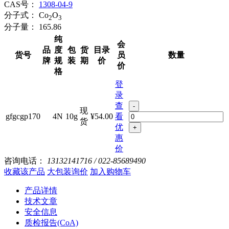
CAS号：
1308-04-9
分子式：
Co
O
2
3
分子量：
165.86
纯
会
品
度
包
货
目录
货号
员
数量
牌
规
装
期
价
价
格
登
录
查
-
现
gfgcgp170
4N
10g
¥54.00
看
货
优
+
惠
价
咨询电话：
13132141716 / 022-85689490
收藏该产品
大包装询价
加入购物车
产品详情
技术文章
安全信息
质检报告(CoA)