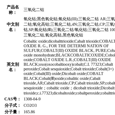
产品名
三氧化二钴
称：
氧化钴;黑色氧化钴;氧化钴(III);三氧化二钴 AR;三
中文别
二钴;氧化高钴;三氧化二钴,4N;三氧化二钴,CP;三
名：
钴,SP;氧化钴(Ⅲ);三氧化二钴/氧化钴;三氧化二钴 100
三氧化二钴,氧化高钴,黑色氧化钴
Cobaltic oxide;dicobalttrioxide;Cabalt trioxide;COBALT
OXIDE R. G., FOR THE DETERMI NATION OF
SULFUR;COBALT(III) OXIDE BLACK, PURE;Cobal
oxide monohydrate;BLACKCOBALTICOXIDE;Cobolt
oxide;COBALT OXIDE L.R.;COBALT(III) OXIDE
英文别
BLACK;oxo(oxocobaltiooxy)cobalt;C.I. 77323;Cobalt
peroxide;Cobalt sesquioxide;Cobalt trioxide;Cobalt(3+)
名：
oxide;Cobalt(III) oxide;Dicobalt oxide;COBALT
BLACK;Cobalt(Ⅲ)oxide;cobalitic oxide;Cabalt
trioxide,AR;Cabalt trioxide,CP;Cabalt trioxide,SP;cobal
sesquioxide；cobaltic oxide；dicobalt trioxide;Dicobalt
trioxide;c.i.77323;dicobaltoxide;cobaltperoxide;cobalttri
CAS号：
1308-04-9
分子式：
CO2O3
分子量：
165.86