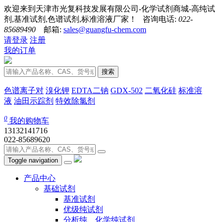
欢迎来到天津市光复科技发展有限公司-化学试剂商城-高纯试
剂,基准试剂,色谱试剂,标准溶液厂家！ 咨询电话:
022-
85689490
邮箱:
sales@guangfu-chem.com
请登录
注册
我的订单
搜索
色谱离子对
溴化钾
EDTA二钠
GDX-502
二氧化硅
标准溶
液
油田示踪剂
特效除氯剂
0
我的购物车
13132141716
022-85689620
Toggle navigation
产品中心
基础试剂
基准试剂
优级纯试剂
分析纯、化学纯试剂