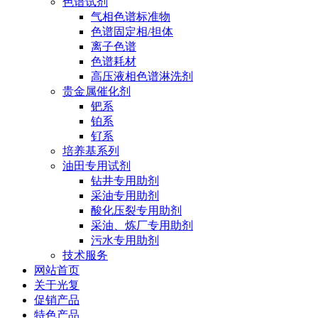
色谱试剂
气相色谱标准物
色谱固定相/担体
离子色谱
色谱耗材
高压液相色谱淋洗剂
贵金属催化剂
钯系
铂系
钌系
培养基系列
油田专用试剂
钻井专用助剂
采油专用助剂
酸化压裂专用助剂
采油、炼厂专用助剂
污水专用助剂
技术服务
网站首页
关于光复
促销产品
特色产品