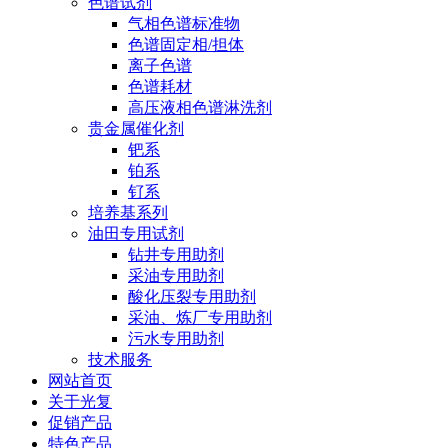
色谱试剂
气相色谱标准物
色谱固定相/担体
离子色谱
色谱耗材
高压液相色谱淋洗剂
贵金属催化剂
钯系
铂系
钌系
培养基系列
油田专用试剂
钻井专用助剂
采油专用助剂
酸化压裂专用助剂
采油、炼厂专用助剂
污水专用助剂
技术服务
网站首页
关于光复
促销产品
特色产品