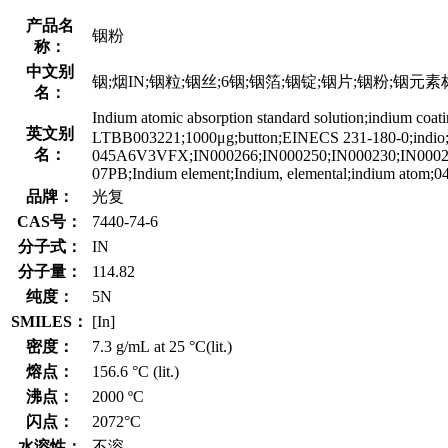
产品名
铟粉
称：
中文别
铟;烟IN;铟粒;铟丝;6铟;铟箔;铟锭;铟片;铟粉;铟元素标准溶液
名：
Indium atomic absorption standard solution;indium 
英文别
LTBB003221;1000μg;button;EINECS 231-180-0;indio;
名：
045A6V3VFX;IN000266;IN000250;IN000230;IN000260
07PB;Indium element;Indium, elemental;indium atom;045A
品牌：
光复
CAS号：
7440-74-6
分子式：
IN
分子量：
114.82
纯度：
5N
SMILES：
[In]
密度：
7.3 g/mL at 25 °C(lit.)
熔点：
156.6 °C (lit.)
沸点：
2000 ºC
闪点：
2072°C
水溶性：
不溶