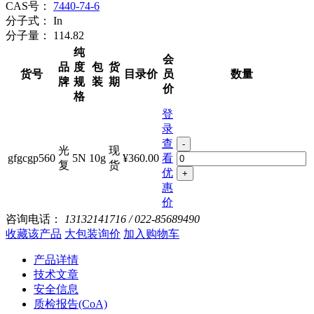
CAS号：
7440-74-6
分子式：
In
分子量：
114.82
纯
会
品
度
包
货
货号
目录价
员
数量
牌
规
装
期
价
格
登
录
查
-
光
现
gfgcgp560
5N
10g
¥360.00
看
复
货
优
+
惠
价
咨询电话：
13132141716 / 022-85689490
收藏该产品
大包装询价
加入购物车
产品详情
技术文章
安全信息
质检报告(CoA)