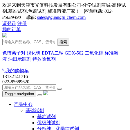
欢迎来到天津市光复科技发展有限公司-化学试剂商城-高纯试
剂,基准试剂,色谱试剂,标准溶液厂家！ 咨询电话:
022-
85689490
邮箱:
sales@guangfu-chem.com
请登录
注册
我的订单
搜索
色谱离子对
溴化钾
EDTA二钠
GDX-502
二氧化硅
标准溶
液
油田示踪剂
特效除氯剂
0
我的购物车
13132141716
022-85689620
Toggle navigation
产品中心
基础试剂
基准试剂
优级纯试剂
分析纯、化学纯试剂