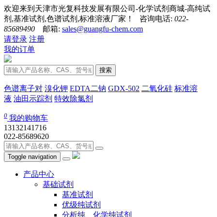
欢迎来到天津市光复科技发展有限公司-化学试剂商城-高纯试
剂,基准试剂,色谱试剂,标准溶液厂家！ 咨询电话:
022-
85689490
邮箱:
sales@guangfu-chem.com
请登录
注册
我的订单
搜索
色谱离子对
溴化钾
EDTA二钠
GDX-502
二氧化硅
标准溶
液
油田示踪剂
特效除氯剂
0
我的购物车
13132141716
022-85689620
Toggle navigation
产品中心
基础试剂
基准试剂
优级纯试剂
分析纯、化学纯试剂