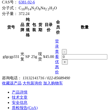
CAS号：
6381-92-6
.
分子式：
C
H
N
O
Na
H
O
10
14
2
8
2
2
2
分子量：
372.24
纯
会
品
度
包
货
目录
货号
员
数量
牌
规
装
期
价
价
格
登
录
查
-
光
现
gfgcgp331
SP
25g
¥45.00
看
复
货
优
+
惠
价
咨询电话：
13132141716 / 022-85689490
收藏该产品
大包装询价
加入购物车
产品详情
技术文章
安全信息
质检报告(CoA)