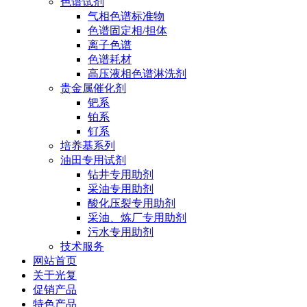
色谱试剂
气相色谱标准物
色谱固定相/担体
离子色谱
色谱耗材
高压液相色谱淋洗剂
贵金属催化剂
钯系
铂系
钌系
培养基系列
油田专用试剂
钻井专用助剂
采油专用助剂
酸化压裂专用助剂
采油、炼厂专用助剂
污水专用助剂
技术服务
网站首页
关于光复
促销产品
特色产品