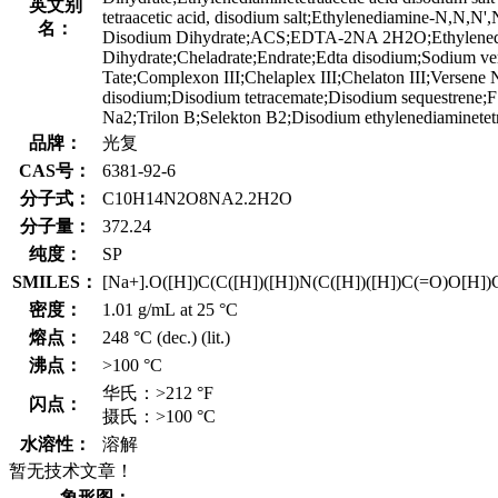
英文别
tetraacetic acid, disodium salt;Ethylenediamine-N,N,N'
名：
Disodium Dihydrate;ACS;EDTA-2NA 2H2O;Ethylenedi
Dihydrate;Cheladrate;Endrate;Edta disodium;Sodium ve
Tate;Complexon III;Chelaplex III;Chelaton III;Versen
disodium;Disodium tetracemate;Disodium sequestrene;F 
Na2;Trilon B;Selekton B2;Disodium ethylenediaminetet
品牌：
光复
CAS号：
6381-92-6
分子式：
C10H14N2O8NA2.2H2O
分子量：
372.24
纯度：
SP
SMILES：
[Na+].O([H])C(C([H])([H])N(C([H])([H])C(=O)O[H])
密度：
1.01 g/mL at 25 °C
熔点：
248 °C (dec.) (lit.)
沸点：
>100 °C
华氏：>212 °F
闪点：
摄氏：>100 °C
水溶性：
溶解
暂无技术文章！
象形图：