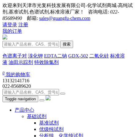
欢迎来到天津市光复科技发展有限公司-化学试剂商城-高纯试
剂,基准试剂,色谱试剂,标准溶液厂家！ 咨询电话:
022-
85689490
邮箱:
sales@guangfu-chem.com
请登录
注册
我的订单
搜索
色谱离子对
溴化钾
EDTA二钠
GDX-502
二氧化硅
标准溶
液
油田示踪剂
特效除氯剂
0
我的购物车
13132141716
022-85689620
Toggle navigation
产品中心
基础试剂
基准试剂
优级纯试剂
分析纯、化学纯试剂