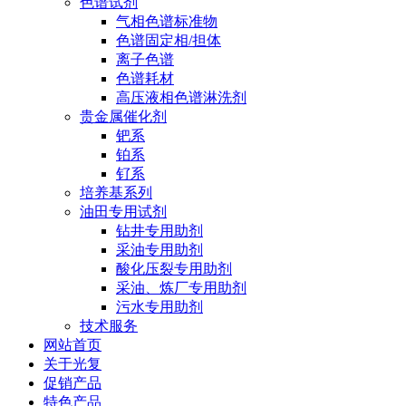
色谱试剂
气相色谱标准物
色谱固定相/担体
离子色谱
色谱耗材
高压液相色谱淋洗剂
贵金属催化剂
钯系
铂系
钌系
培养基系列
油田专用试剂
钻井专用助剂
采油专用助剂
酸化压裂专用助剂
采油、炼厂专用助剂
污水专用助剂
技术服务
网站首页
关于光复
促销产品
特色产品