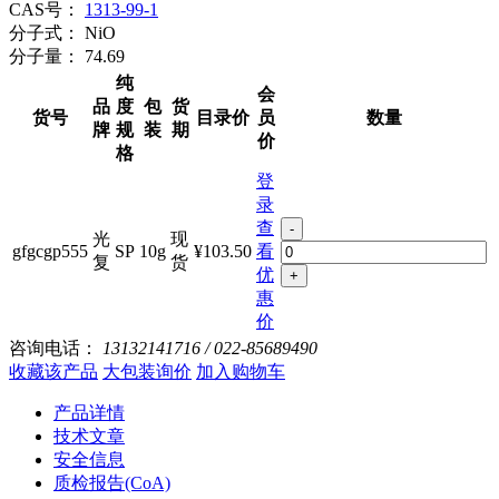
CAS号：
1313-99-1
分子式：
NiO
分子量：
74.69
纯
会
品
度
包
货
货号
目录价
员
数量
牌
规
装
期
价
格
登
录
查
-
光
现
gfgcgp555
SP
10g
¥103.50
看
复
货
优
+
惠
价
咨询电话：
13132141716 / 022-85689490
收藏该产品
大包装询价
加入购物车
产品详情
技术文章
安全信息
质检报告(CoA)