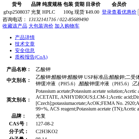
货号
品牌
纯度规格
包装
货期
目录价
会员价
gfxp2508037
光复
HPLC
100g
现货
¥49.00
登录查看优惠价
咨询电话：
13132141716 / 022-85689490
收藏该产品
大包装询价
加入购物车
产品详情
技术文章
安全信息
质检报告(CoA)
产品名称：
乙酸钾
乙酸钾;醋酸钾;醋酸钾 USP标准品;醋酸鉀;二受体
中文别名：
钾缓冲液（PH5.6）,醋酸钾缓冲液（PH5.6）;
Potassium acetate;Potassium acetate solution;Acet
ACETATE, ANHYDROUS;LCM-1;Acetic acid;Disal;ph
英文别名：
[Czech];potassiumacetate;AcOK;FEMA No. 2920;Aceti
99+%, ACS reagent;Potassium acetate (TN);Acetic ac
品牌：
光复
CAS号：
127-08-2
分子式：
C2H3KO2