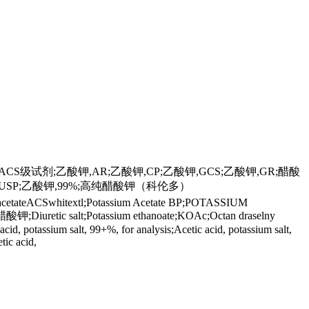
级试剂;乙酸钾,AR;乙酸钾,CP;乙酸钾,GCS;乙酸钾,GR;醋酸
USP;乙酸钾,99%;高纯醋酸钾（科伦多）
siumacetateACSwhitextl;Potassium Acetate BP;POTASSIUM
酸钾;Diuretic salt;Potassium ethanoate;KOAc;Octan draselny
potassium salt, 99+%, for analysis;Acetic acid, potassium salt,
tic acid,