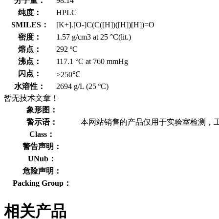
分子量：
98.14
纯度：
HPLC
SMILES：
[K+].[O-]C(C([H])([H])[H])=O
密度：
1.57 g/cm3 at 25 °C(lit.)
熔点：
292 ºC
沸点：
117.1 °C at 760 mmHg
闪点：
>250℃
水溶性：
2694 g/L (25 ºC)
暂无技术文章！
象形图：
警示语：
本网站销售的产品仅用于实验室检测，
Class：
警告声明：
UNub：
危险声明：
Packing Group：
相关产品