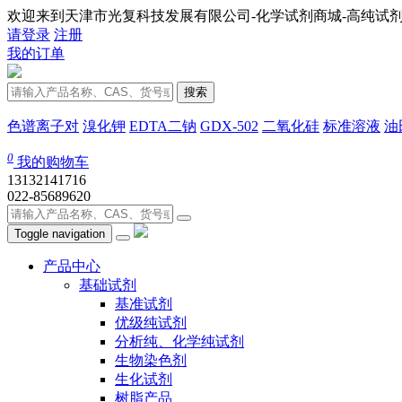
欢迎来到天津市光复科技发展有限公司-化学试剂商城-高纯试剂
请登录
注册
我的订单
搜索
色谱离子对
溴化钾
EDTA二钠
GDX-502
二氧化硅
标准溶液
油
0
我的购物车
13132141716
022-85689620
Toggle navigation
产品中心
基础试剂
基准试剂
优级纯试剂
分析纯、化学纯试剂
生物染色剂
生化试剂
树脂产品