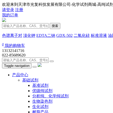
欢迎来到天津市光复科技发展有限公司-化学试剂商城-高纯试剂
请登录
注册
我的订单
搜索
色谱离子对
溴化钾
EDTA二钠
GDX-502
二氧化硅
标准溶液
油
0
我的购物车
13132141716
022-85689620
Toggle navigation
产品中心
基础试剂
基准试剂
优级纯试剂
分析纯、化学纯试剂
生物染色剂
生化试剂
树脂产品