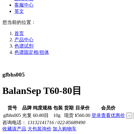
客服中心
英文
您当前的位置：
首页
产品中心
色谱试剂
色谱固定相/担体
gfbhs005
BalanSep T60-80目
货号
品牌
纯度规格
包装
货期
目录价
会员价
gfbhs005
光复
60-80目
10g
现货
¥560.00
登录查看优惠价
-
咨询电话：
13132141716 / 022-85689490
收藏该产品
大包装询价
加入购物车