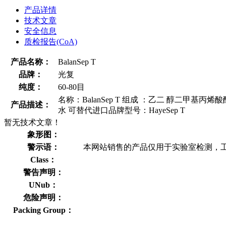
产品详情
技术文章
安全信息
质检报告(CoA)
产品名称：
BalanSep T
品牌：
光复
纯度：
60-80目
名称：BalanSep T 组成 ：乙二 醇二甲基丙烯酸
产品描述：
水 可替代进口品牌型号：HayeSep T
暂无技术文章！
象形图：
警示语：
本网站销售的产品仅用于实验室检测，
Class：
警告声明：
UNub：
危险声明：
Packing Group：