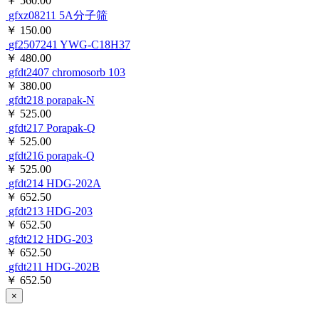
gfbhs001
BalanSep S
￥ 560.00
gfxz08211
5A分子筛
￥ 150.00
gf2507241
YWG-C18H37
￥ 480.00
gfdt2407
chromosorb 103
￥ 380.00
gfdt218
porapak-N
￥ 525.00
gfdt217
Porapak-Q
￥ 525.00
gfdt216
porapak-Q
￥ 525.00
gfdt214
HDG-202A
￥ 652.50
gfdt213
HDG-203
￥ 652.50
gfdt212
HDG-203
￥ 652.50
gfdt211
HDG-202B
￥ 652.50