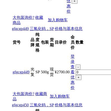
优
+
惠
价
大包装询价?
收藏
加入购物车
商品
gfgcgp449
三氧化钨，SP
价格与基本信息
纯
会
品
度
货
货号
包装
目录价
员
数量
牌
规
期
价
格
登
录
查
-
光
现
gfgcgp449
SP
500g
¥2700.00
看
复
货
优
+
惠
价
大包装询价?
收藏商
加入购物车
品
gfgcgp450
三氧化钨，SP
价格与基本信息
纯