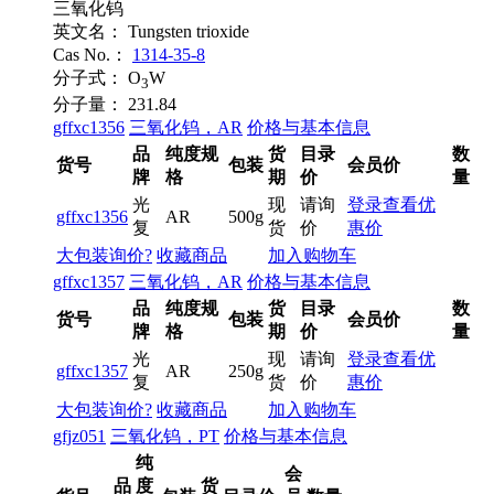
三氧化钨
英文名：
Tungsten trioxide
Cas No.：
1314-35-8
分子式：
O
W
3
分子量：
231.84
gffxc1356
三氧化钨，AR
价格与基本信息
品
纯度规
货
目录
数
货号
包装
会员价
牌
格
期
价
量
光
现
请询
登录查看优
gffxc1356
AR
500g
复
货
价
惠价
大包装询价?
收藏商品
加入购物车
gffxc1357
三氧化钨，AR
价格与基本信息
品
纯度规
货
目录
数
货号
包装
会员价
牌
格
期
价
量
光
现
请询
登录查看优
gffxc1357
AR
250g
复
货
价
惠价
大包装询价?
收藏商品
加入购物车
gfjz051
三氧化钨，PT
价格与基本信息
纯
会
品
度
货