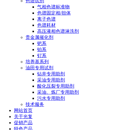
色谱试剂
气相色谱标准物
色谱固定相/担体
离子色谱
色谱耗材
高压液相色谱淋洗剂
贵金属催化剂
钯系
铂系
钌系
培养基系列
油田专用试剂
钻井专用助剂
采油专用助剂
酸化压裂专用助剂
采油、炼厂专用助剂
污水专用助剂
技术服务
网站首页
关于光复
促销产品
特色产品