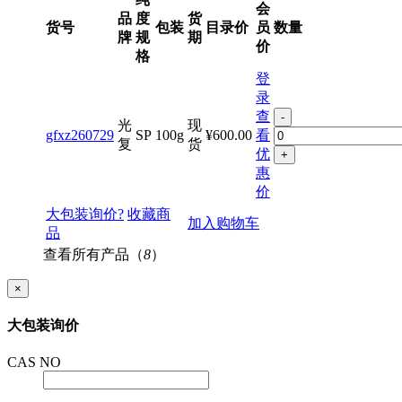
会
品
度
货
货号
包装
目录价
员
数量
牌
规
期
价
格
登
录
查
-
光
现
gfxz260729
SP
100g
¥600.00
看
复
货
优
+
惠
价
大包装询价?
收藏商
加入购物车
品
查看所有产品（
8
）
×
大包装询价
CAS NO