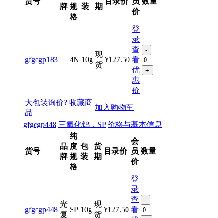
货号
目录价
员
数量
牌
规
装
期
价
格
登
录
查
-
现
gfgcgp183
4N
10g
¥127.50
看
货
优
+
惠
价
大包装询价?
收藏商
加入购物车
品
gfgcgp448
三氧化钨，SP
价格与基本信息
纯
会
品
度
包
货
货号
目录价
员
数量
牌
规
装
期
价
格
登
录
查
-
光
现
gfgcgp448
SP
10g
¥127.50
看
复
货