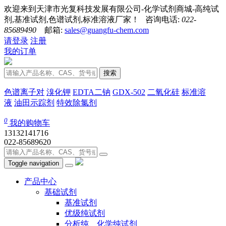
欢迎来到天津市光复科技发展有限公司-化学试剂商城-高纯试
剂,基准试剂,色谱试剂,标准溶液厂家！ 咨询电话:
022-
85689490
邮箱:
sales@guangfu-chem.com
请登录
注册
我的订单
搜索
色谱离子对
溴化钾
EDTA二钠
GDX-502
二氧化硅
标准溶
液
油田示踪剂
特效除氯剂
0
我的购物车
13132141716
022-85689620
Toggle navigation
产品中心
基础试剂
基准试剂
优级纯试剂
分析纯、化学纯试剂