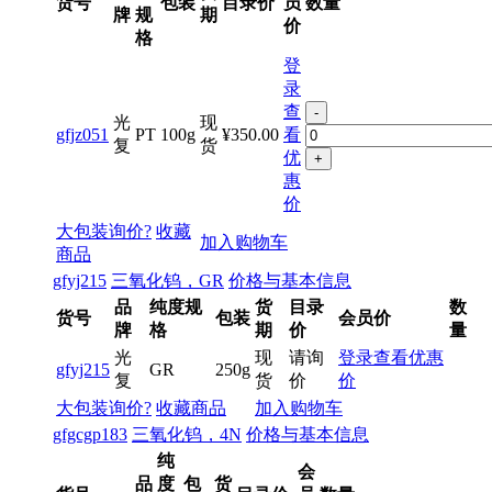
货号
包装
目录价
员
数量
牌
规
期
价
格
登
录
查
-
光
现
gfjz051
PT
100g
¥350.00
看
复
货
优
+
惠
价
大包装询价?
收藏
加入购物车
商品
gfyj215
三氧化钨，GR
价格与基本信息
品
纯度规
货
目录
数
货号
包装
会员价
牌
格
期
价
量
光
现
请询
登录查看优惠
gfyj215
GR
250g
复
货
价
价
大包装询价?
收藏商品
加入购物车
gfgcgp183
三氧化钨，4N
价格与基本信息
纯
会
品
度
包
货