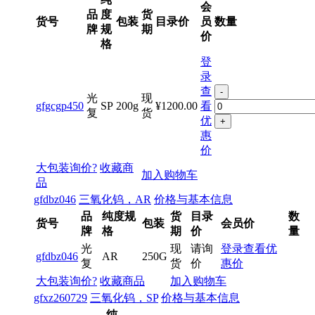
会
品
度
货
货号
包装
目录价
员
数量
牌
规
期
价
格
登
录
查
-
光
现
gfgcgp450
SP
200g
¥1200.00
看
复
货
优
+
惠
价
大包装询价?
收藏商
加入购物车
品
gfdbz046
三氧化钨，AR
价格与基本信息
品
纯度规
货
目录
数
货号
包装
会员价
牌
格
期
价
量
光
现
请询
登录查看优
gfdbz046
AR
250G
复
货
价
惠价
大包装询价?
收藏商品
加入购物车
gfxz260729
三氧化钨，SP
价格与基本信息
纯