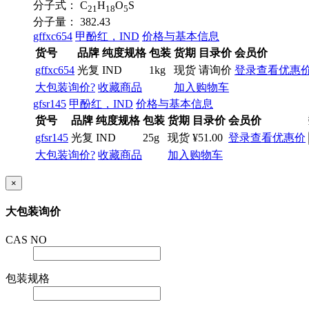
分子式：
C
H
O
S
21
18
5
分子量：
382.43
gffxc654
甲酚红，IND
价格与基本信息
货号
品牌
纯度规格
包装
货期
目录价
会员价
gffxc654
光复
IND
1kg
现货
请询价
登录查看优惠
大包装询价?
收藏商品
加入购物车
gfsr145
甲酚红，IND
价格与基本信息
货号
品牌
纯度规格
包装
货期
目录价
会员价
gfsr145
光复
IND
25g
现货
¥51.00
登录查看优惠价
大包装询价?
收藏商品
加入购物车
×
大包装询价
CAS NO
包装规格