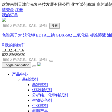
欢迎来到天津市光复科技发展有限公司-化学试剂商城-高纯试剂
请登录
注册
我的订单
搜索
色谱离子对
溴化钾
EDTA二钠
GDX-502
二氧化硅
标准溶液
油
0
我的购物车
13132141716
022-85689620
Toggle navigation
产品中心
基础试剂
基准试剂
优级纯试剂
分析纯、化学纯试剂
生物染色剂
生化试剂
树脂产品