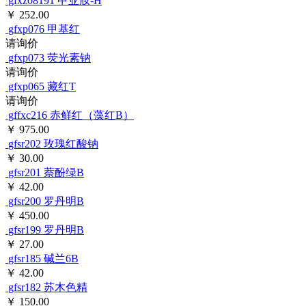
gfxz08191
甲亚胺-H
￥ 252.00
gfxp076
甲基红
请询价
gfxp073
荧光素钠
请询价
gfxp065
藏红T
请询价
gffxc216
赤鲜红（藻红B）
￥ 975.00
gfsr202
玫瑰红酸钠
￥ 30.00
gfsr201
萘酚绿B
￥ 42.00
gfsr200
罗丹明B
￥ 450.00
gfsr199
罗丹明B
￥ 27.00
gfsr185
碱兰6B
￥ 42.00
gfsr182
苏木色精
￥ 150.00