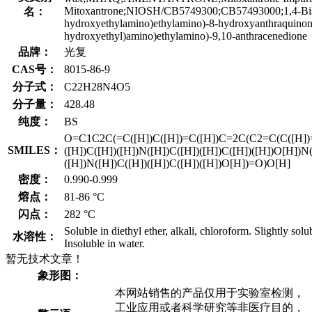
Mitoxantrone;NIOSH/CB5749300;CB57493000;1,4-Bis
名：
hydroxyethylamino)ethylamino)-8-hydroxyanthraquinone
hydroxyethyl)amino)ethylamino)-9,10-anthracenedione
品牌：
光复
CAS号：
8015-86-9
分子式：
C22H28N4O5
分子量：
428.48
纯度：
BS
O=C1C2C(=C([H])C([H])=C([H])C=2C(C2=C(C([H])=
SMILES：
([H])C([H])([H])N([H])C([H])([H])C([H])([H])O[H])N(
([H])N([H])C([H])([H])C([H])([H])O[H])=O)O[H]
密度：
0.990-0.999
熔点：
81-86 °C
闪点：
282 °C
Soluble in diethyl ether, alkali, chloroform. Slightly solu
水溶性：
Insoluble in water.
暂无技术文章！
象形图：
本网站销售的产品仅用于实验室检测，
工业应用或者科学研究等非医疗目的，