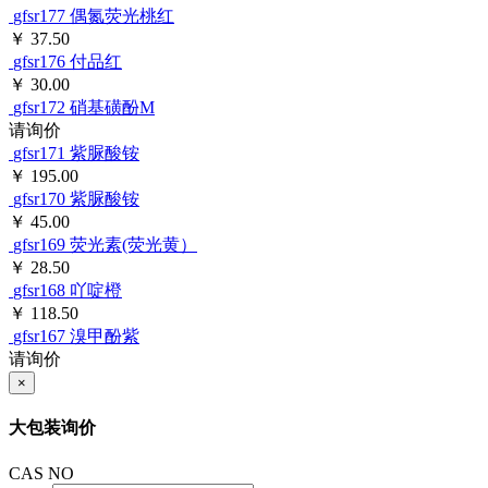
gfsr177
偶氮荧光桃红
￥ 37.50
gfsr176
付品红
￥ 30.00
gfsr172
硝基磺酚M
请询价
gfsr171
紫脲酸铵
￥ 195.00
gfsr170
紫脲酸铵
￥ 45.00
gfsr169
荧光素(荧光黄）
￥ 28.50
gfsr168
吖啶橙
￥ 118.50
gfsr167
溴甲酚紫
请询价
×
大包装询价
CAS NO