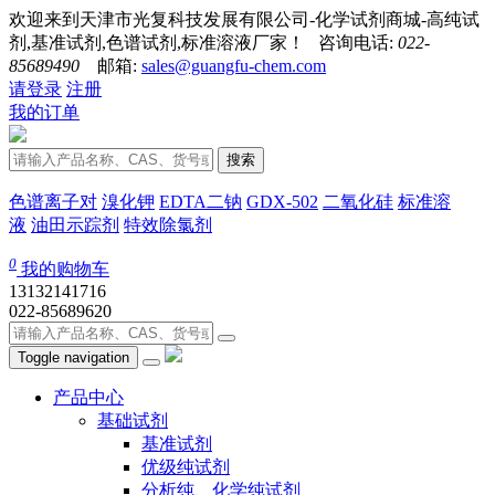
欢迎来到天津市光复科技发展有限公司-化学试剂商城-高纯试
剂,基准试剂,色谱试剂,标准溶液厂家！ 咨询电话:
022-
85689490
邮箱:
sales@guangfu-chem.com
请登录
注册
我的订单
搜索
色谱离子对
溴化钾
EDTA二钠
GDX-502
二氧化硅
标准溶
液
油田示踪剂
特效除氯剂
0
我的购物车
13132141716
022-85689620
Toggle navigation
产品中心
基础试剂
基准试剂
优级纯试剂
分析纯、化学纯试剂