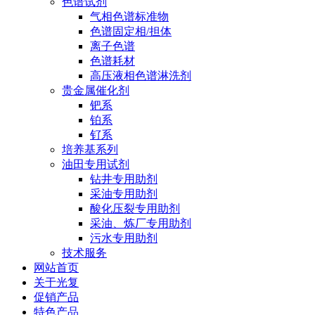
色谱试剂
气相色谱标准物
色谱固定相/担体
离子色谱
色谱耗材
高压液相色谱淋洗剂
贵金属催化剂
钯系
铂系
钌系
培养基系列
油田专用试剂
钻井专用助剂
采油专用助剂
酸化压裂专用助剂
采油、炼厂专用助剂
污水专用助剂
技术服务
网站首页
关于光复
促销产品
特色产品