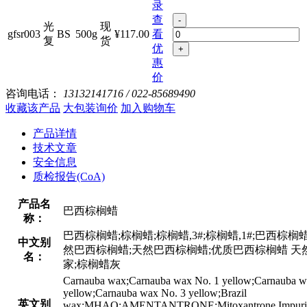
录
查
-
光
现
gfsr003
BS
500g
¥117.00
看
复
货
优
+
惠
价
咨询电话：
13132141716 / 022-85689490
收藏该产品
大包装询价
加入购物车
产品详情
技术文章
安全信息
质检报告(CoA)
产品名
巴西棕榈蜡
称：
巴西棕榈蜡;棕榈蜡;棕榈蜡,3#;棕榈蜡,1#;巴西棕
中文别
然巴西棕榈蜡;天然巴西棕榈蜡;优质巴西棕榈蜡 天
名：
家;棕榈蜡灰
Carnauba wax;Carnauba wax No. 1 yellow;Carnauba wax
yellow;Carnauba wax No. 3 yellow;Brazil
英文别
wax;MHAQ;AMENTANTRONE;Mitoxantrone Impurity