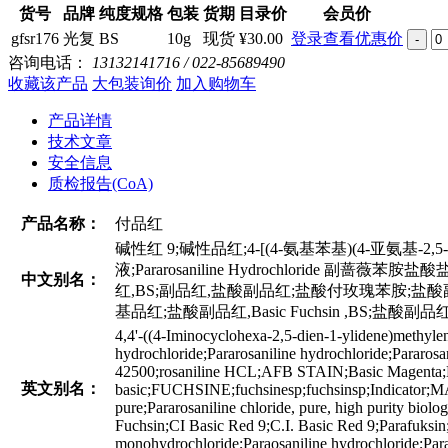
货号
品牌
纯度规格
包装
货期
目录价
会员价
gfsr176
光复
BS
10g
现货
¥30.00
登录查看优惠价
-
咨询电话：
13132141716 / 022-85689490
收藏该产品
大包装询价
加入购物车
产品详情
技术文章
安全信息
质检报告(CoA)
产品名称：
付品红
碱性红 9;碱性品红;4-[(4-氨基苯基)(4-亚氨
液;Pararosaniline Hydrochloride 副蔷薇苯胺盐
中文别名：
红,BS;副品红,盐酸副品红;盐酸付玫瑰苯胺;盐酸
基品红;盐酸副品红,Basic Fuchsin ,BS;盐酸副品
4,4'-((4-Iminocyclohexa-2,5-dien-1-ylidene)methylen
hydrochloride;Pararosaniline hydrochloride;Para
42500;rosaniline HCL;AFB STAIN;Basic Magenta;Bas
英文别名：
basic;FUCHSINE;fuchsinesp;fuchsinsp;Indicator;MA
pure;Pararosaniline chloride, pure, high purity b
Fuchsin;CI Basic Red 9;C.I. Basic Red 9;Parafuk
monohydrochloride;Paraosaniline hydrochloride;Para