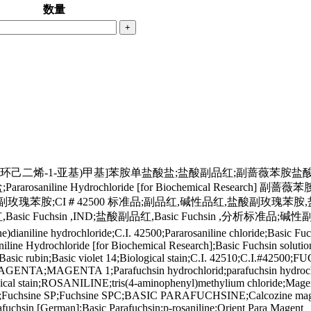
数量
+
基-2,5-环己二烯-1-亚基)甲基]苯胺单盐酸盐;盐酸副品红;副蔷薇苯
酸盐;Pararosaniline Hydrochloride [for Biochemical 
副玫瑰苯胺;CI＃42500 标准品;副品红,碱性品红,盐酸副玫瑰苯
红,Basic Fuchsin ,IND;盐酸副品红,Basic Fuchsin ,分析标
e)dianiline hydrochloride;C.I. 42500;Pararosaniline chloride;Basic Fu
rosaniline Hydrochloride [for Biochemical Research];Basic Fuchsin
ic rubin;Basic violet 14;Biological stain;C.I. 42510;C.I.#42500;
GENTA;MAGENTA 1;Parafuchsin hydrochlorid;parafuchsin hydrochloride
iological stain;ROSANILINE;tris(4-aminophenyl)methylium chloride;Mag
sin;Fuchsine SP;Fuchsine SPC;BASIC PARAFUCHSINE;Calcozine magen
fuchsin [German];Basic Parafuchsin;p-rosaniline;Orient Para Magent