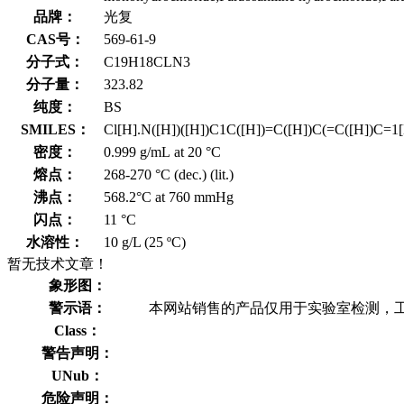
品牌：
光复
CAS号：
569-61-9
分子式：
C19H18CLN3
分子量：
323.82
纯度：
BS
SMILES：
Cl[H].N([H])([H])C1C([H])=C([H])C(=C([H])C=1[
密度：
0.999 g/mL at 20 °C
熔点：
268-270 °C (dec.) (lit.)
沸点：
568.2°C at 760 mmHg
闪点：
11 °C
水溶性：
10 g/L (25 ºC)
暂无技术文章！
象形图：
警示语：
本网站销售的产品仅用于实验室检测，
Class：
警告声明：
UNub：
危险声明：