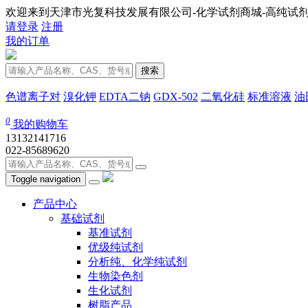
欢迎来到天津市光复科技发展有限公司-化学试剂商城-高纯试剂
请登录
注册
我的订单
搜索
色谱离子对
溴化钾
EDTA二钠
GDX-502
二氧化硅
标准溶液
油
0
我的购物车
13132141716
022-85689620
Toggle navigation
产品中心
基础试剂
基准试剂
优级纯试剂
分析纯、化学纯试剂
生物染色剂
生化试剂
树脂产品