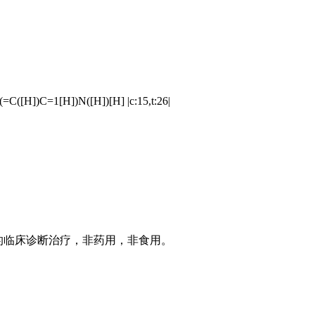
([H])C=1[H])N([H])[H] |c:15,t:26|
的临床诊断治疗，非药用，非食用。