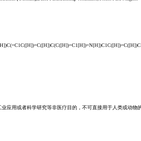
H])C(=C1C([H])=C([H])C(C([H])=C1[H])=N[H])C1C([H])=C([H])C(=C
工业应用或者科学研究等非医疗目的，不可直接用于人类或动物