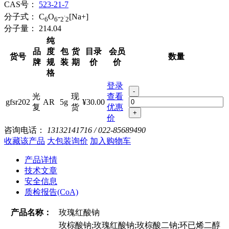
CAS号：
523-21-7
.
分子式：
C
O
-
[Na+]
6
6
2
2
分子量：
214.04
纯
品
度
包
货
目录
会员
货号
数量
牌
规
装
期
价
价
格
登录
-
光
现
查看
gfsr202
AR
5g
¥30.00
复
货
优惠
+
价
咨询电话：
13132141716 / 022-85689490
收藏该产品
大包装询价
加入购物车
产品详情
技术文章
安全信息
质检报告(CoA)
产品名称：
玫瑰红酸钠
玫棕酸钠;玫瑰红酸钠;玫棕酸二钠;环已烯二醇