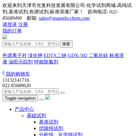
欢迎来到天津市光复科技发展有限公司-化学试剂商城-高纯试
剂,基准试剂,色谱试剂,标准溶液厂家！ 咨询电话:
022-
85689490
邮箱:
sales@guangfu-chem.com
请登录
注册
我的订单
搜索
色谱离子对
溴化钾
EDTA二钠
GDX-502
二氧化硅
标准溶
液
油田示踪剂
特效除氯剂
0
我的购物车
13132141716
022-85689620
Toggle navigation
产品中心
基础试剂
基准试剂
优级纯试剂
分析纯、化学纯试剂