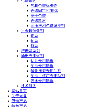
色谱试剂
气相色谱标准物
色谱固定相/担体
离子色谱
色谱耗材
高压液相色谱淋洗剂
贵金属催化剂
钯系
铂系
钌系
培养基系列
油田专用试剂
钻井专用助剂
采油专用助剂
酸化压裂专用助剂
采油、炼厂专用助剂
污水专用助剂
技术服务
网站首页
关于光复
促销产品
特色产品