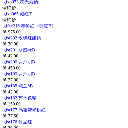
gfxp073
荧光素钠
请询价
gfxp065
藏红T
请询价
gffxc216
赤鲜红（藻红B）
￥ 975.00
gfsr202
玫瑰红酸钠
￥ 30.00
gfsr201
萘酚绿B
￥ 42.00
gfsr200
罗丹明B
￥ 450.00
gfsr199
罗丹明B
￥ 27.00
gfsr185
碱兰6B
￥ 42.00
gfsr182
苏木色精
￥ 150.00
gfsr177
偶氮荧光桃红
￥ 37.50
gfsr176
付品红