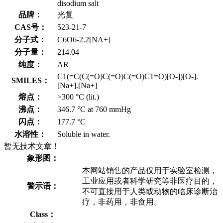
disodium salt
品牌：
光复
CAS号：
523-21-7
分子式：
C6O6-2.2[NA+]
分子量：
214.04
纯度：
AR
C1(=C(C(=O)C(=O)C(=O)C1=O)[O-])[O-].
SMILES：
[Na+].[Na+]
熔点：
>300 °C (lit.)
沸点：
346.7 °C at 760 mmHg
闪点：
177.7 °C
水溶性：
Soluble in water.
暂无技术文章！
象形图：
本网站销售的产品仅用于实验室检测，
工业应用或者科学研究等非医疗目的，
警示语：
不可直接用于人类或动物的临床诊断治
疗，非药用，非食用。
Class：