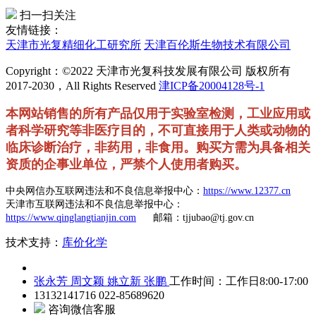
扫一扫关注
友情链接：
天津市光复精细化工研究所
天津百伦斯生物技术有限公司
Copyright：©2022 天津市光复科技发展有限公司 版权所有
2017-2030，All Rights Reserved
津ICP备20004128号-1
本网站销售的所有产品仅用于实验室检测，工业应用或
者科学研究等非医疗目的，不可直接用于人类或动物的
临床诊断治疗，非药用，非食用。购买方需为具备相关
资质的企事业单位，严禁个人使用者购买。
中央网信办互联网违法和不良信息举报中心：
https://www.12377.cn
天津市互联网违法和不良信息举报中心：
https://www.qinglangtianjin.com
邮箱：tjjubao@tj.gov.cn
技术支持：
库价化学
张永芳
周文颖
姚立新
张鹏
工作时间：工作日8:00-17:00
13132141716
022-85689620
咨询微信客服