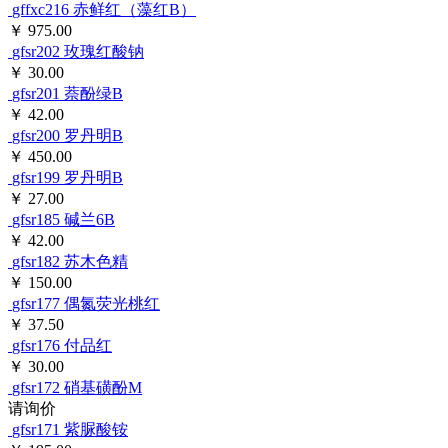
gffxc216
赤鲜红（藻红B）
￥ 975.00
gfsr202
玫瑰红酸钠
￥ 30.00
gfsr201
萘酚绿B
￥ 42.00
gfsr200
罗丹明B
￥ 450.00
gfsr199
罗丹明B
￥ 27.00
gfsr185
碱兰6B
￥ 42.00
gfsr182
苏木色精
￥ 150.00
gfsr177
偶氮荧光桃红
￥ 37.50
gfsr176
付品红
￥ 30.00
gfsr172
硝基磺酚M
请询价
gfsr171
紫脲酸铵