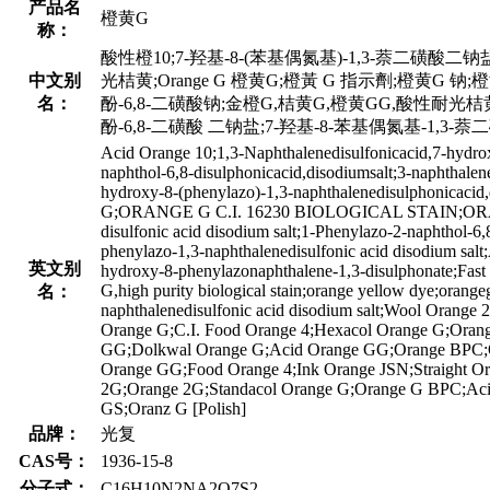
产品名
橙黄G
称：
酸性橙10;7-羟基-8-(苯基偶氮基)-1,3-萘二磺酸二
中文别
光桔黄;Orange G 橙黄G;橙黃 G 指示劑;橙黄G 钠;
名：
酚-6,8-二磺酸钠;金橙G,桔黄G,橙黄GG,酸性耐光桔
酚-6,8-二磺酸 二钠盐;7-羟基-8-苯基偶氮基-1,3-萘
Acid Orange 10;1,3-Naphthalenedisulfonicacid,7-hydro
naphthol-6,8-disulphonicacid,disodiumsalt;3-naphthalen
hydroxy-8-(phenylazo)-1,3-naphthalenedisulphonicacid
G;ORANGE G C.I. 16230 BIOLOGICAL STAIN;ORAN
disulfonic acid disodium salt;1-Phenylazo-2-naphthol-6,
phenylazo-1,3-naphthalenedisulfonic acid disodium salt
英文别
hydroxy-8-phenylazonaphthalene-1,3-disulphonate;Fas
G,high purity biological stain;orange yellow dye;oran
名：
naphthalenedisulfonic acid disodium salt;Wool Orange
Orange G;C.I. Food Orange 4;Hexacol Orange G;Oran
GG;Dolkwal Orange G;Acid Orange GG;Orange BPC;
Orange GG;Food Orange 4;Ink Orange JSN;Straight O
2G;Orange 2G;Standacol Orange G;Orange G BPC;Acida
GS;Oranz G [Polish]
品牌：
光复
CAS号：
1936-15-8
分子式：
C16H10N2NA2O7S2