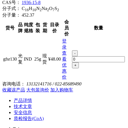
CAS号：
1936-15-8
分子式：
C
H
N
Na
O
S
16
10
2
2
7
2
分子量：
452.37
会
品
纯度
包
货
目录
货号
员
数量
牌
规格
装
期
价
价
登
录
查
-
光
现
gfsr130
IND
25g
¥48.00
看
复
货
优
+
惠
价
咨询电话：
13132141716 / 022-85689490
收藏该产品
大包装询价
加入购物车
产品详情
技术文章
安全信息
质检报告(CoA)