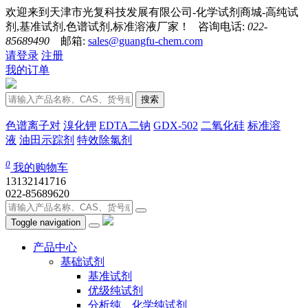
欢迎来到天津市光复科技发展有限公司-化学试剂商城-高纯试
剂,基准试剂,色谱试剂,标准溶液厂家！ 咨询电话:
022-
85689490
邮箱:
sales@guangfu-chem.com
请登录
注册
我的订单
搜索
色谱离子对
溴化钾
EDTA二钠
GDX-502
二氧化硅
标准溶
液
油田示踪剂
特效除氯剂
0
我的购物车
13132141716
022-85689620
Toggle navigation
产品中心
基础试剂
基准试剂
优级纯试剂
分析纯、化学纯试剂