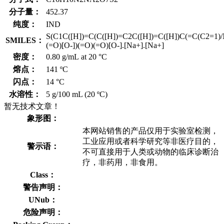
分子量：
452.37
纯度：
IND
S(C1C([H])=C(C([H])=C2C([H])=C([H])C(=C(C2=1)/
SMILES：
(=O)[O-])(=O)(=O)[O-].[Na+].[Na+]
密度：
0.80 g/mL at 20 °C
熔点：
141 ºC
闪点：
14 °C
水溶性：
5 g/100 mL (20 ºC)
暂无技术文章！
象形图：
本网站销售的产品仅用于实验室检测，
工业应用或者科学研究等非医疗目的，
警示语：
不可直接用于人类或动物的临床诊断治
疗，非药用，非食用。
Class：
警告声明：
UNub：
危险声明：