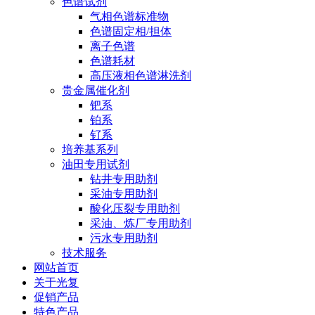
色谱试剂
气相色谱标准物
色谱固定相/担体
离子色谱
色谱耗材
高压液相色谱淋洗剂
贵金属催化剂
钯系
铂系
钌系
培养基系列
油田专用试剂
钻井专用助剂
采油专用助剂
酸化压裂专用助剂
采油、炼厂专用助剂
污水专用助剂
技术服务
网站首页
关于光复
促销产品
特色产品