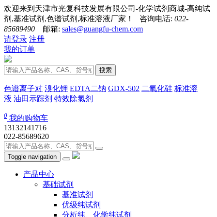
欢迎来到天津市光复科技发展有限公司-化学试剂商城-高纯试
剂,基准试剂,色谱试剂,标准溶液厂家！ 咨询电话:
022-
85689490
邮箱:
sales@guangfu-chem.com
请登录
注册
我的订单
搜索
色谱离子对
溴化钾
EDTA二钠
GDX-502
二氧化硅
标准溶
液
油田示踪剂
特效除氯剂
0
我的购物车
13132141716
022-85689620
Toggle navigation
产品中心
基础试剂
基准试剂
优级纯试剂
分析纯、化学纯试剂