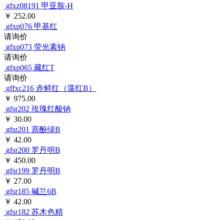
gfxz08191
甲亚胺-H
￥ 252.00
gfxp076
甲基红
请询价
gfxp073
荧光素钠
请询价
gfxp065
藏红T
请询价
gffxc216
赤鲜红（藻红B）
￥ 975.00
gfsr202
玫瑰红酸钠
￥ 30.00
gfsr201
萘酚绿B
￥ 42.00
gfsr200
罗丹明B
￥ 450.00
gfsr199
罗丹明B
￥ 27.00
gfsr185
碱兰6B
￥ 42.00
gfsr182
苏木色精