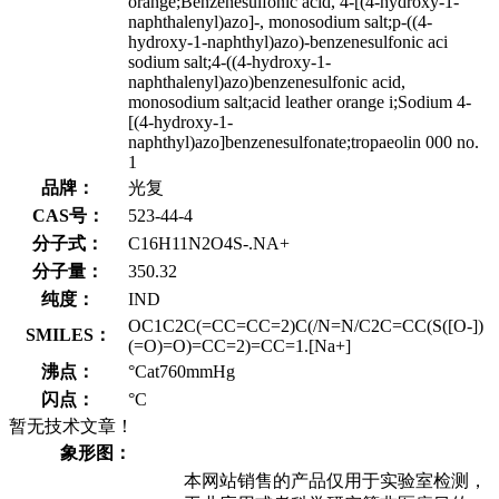
orange;Benzenesulfonic acid, 4-[(4-hydroxy-1-
naphthalenyl)azo]-, monosodium salt;p-((4-
hydroxy-1-naphthyl)azo)-benzenesulfonic aci
sodium salt;4-((4-hydroxy-1-
naphthalenyl)azo)benzenesulfonic acid,
monosodium salt;acid leather orange i;Sodium 4-
[(4-hydroxy-1-
naphthyl)azo]benzenesulfonate;tropaeolin 000 no.
1
品牌：
光复
CAS号：
523-44-4
分子式：
C16H11N2O4S-.NA+
分子量：
350.32
纯度：
IND
OC1C2C(=CC=CC=2)C(/N=N/C2C=CC(S([O-])
SMILES：
(=O)=O)=CC=2)=CC=1.[Na+]
沸点：
°Cat760mmHg
闪点：
°C
暂无技术文章！
象形图：
本网站销售的产品仅用于实验室检测，