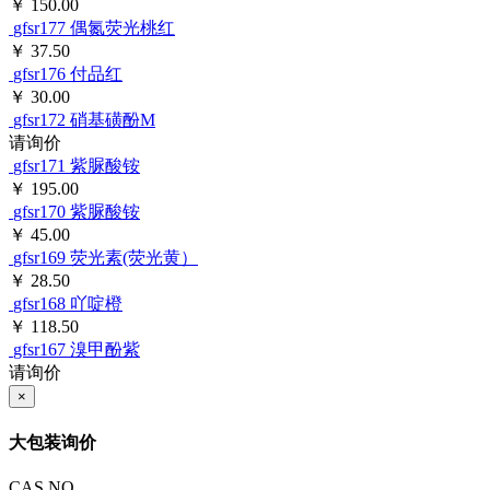
￥ 150.00
gfsr177
偶氮荧光桃红
￥ 37.50
gfsr176
付品红
￥ 30.00
gfsr172
硝基磺酚M
请询价
gfsr171
紫脲酸铵
￥ 195.00
gfsr170
紫脲酸铵
￥ 45.00
gfsr169
荧光素(荧光黄）
￥ 28.50
gfsr168
吖啶橙
￥ 118.50
gfsr167
溴甲酚紫
请询价
×
大包装询价
CAS NO