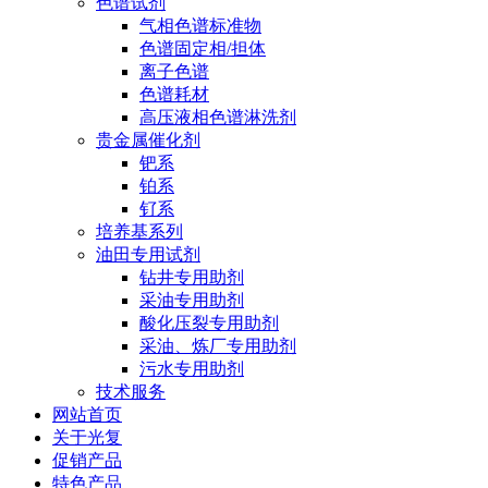
色谱试剂
气相色谱标准物
色谱固定相/担体
离子色谱
色谱耗材
高压液相色谱淋洗剂
贵金属催化剂
钯系
铂系
钌系
培养基系列
油田专用试剂
钻井专用助剂
采油专用助剂
酸化压裂专用助剂
采油、炼厂专用助剂
污水专用助剂
技术服务
网站首页
关于光复
促销产品
特色产品