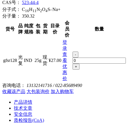
CAS号：
523-44-4
.
分子式：
C
H
N
O
S-
Na+
16
11
2
4
分子量：
350.32
会
品
纯度
包
货
目录
货号
员
数量
牌
规格
装
期
价
价
登
录
查
-
光
现
gfsr128
IND
25g
¥27.00
看
复
货
优
+
惠
价
咨询电话：
13132141716 / 022-85689490
收藏该产品
大包装询价
加入购物车
产品详情
技术文章
安全信息
质检报告(CoA)